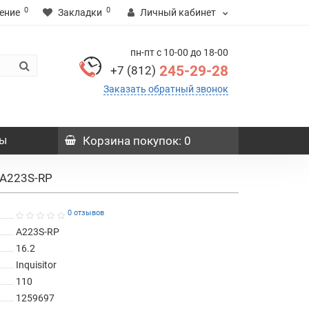
0
0
ение
Закладки
Личный кабинет
пн-пт с 10-00 до 18-00
245-29-28
+7 (812)
Заказать обратный звонок
ы
Корзина
покупок
: 0
 A223S-RP
0 отзывов
A223S-RP
16.2
Inquisitor
110
1259697