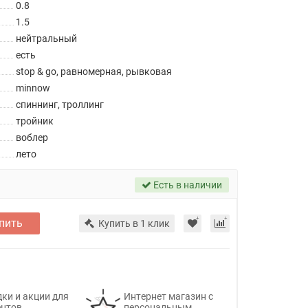
0.8
1.5
нейтральный
есть
stop & go, равномерная, рывковая
minnow
спиннинг, троллинг
тройник
воблер
лето
Есть в наличии
пить
Купить в 1 клик
ки и акции для
Интернет магазин с
ентов
персональным