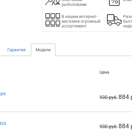
рыболовами
В нашем интернет-
Раз
магазине огромный
быс
ассортимент
недо
Гарантия
Модели
Цена
22PF
884 
930 руб.
242S
884 
930 руб.