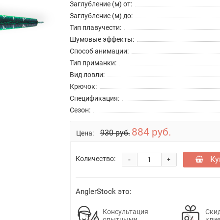
Заглубление (м) от:
Заглубление (м) до:
Тип плавучести:
Шумовые эффекты:
Способ анимации:
Тип приманки:
Вид ловли:
Крючок:
Спецификация:
Сезон:
884 руб.
930 руб.
Цена:
-
Ку
Количество:
+
AnglerStock это:
Консультация
Скид
опытными
кли