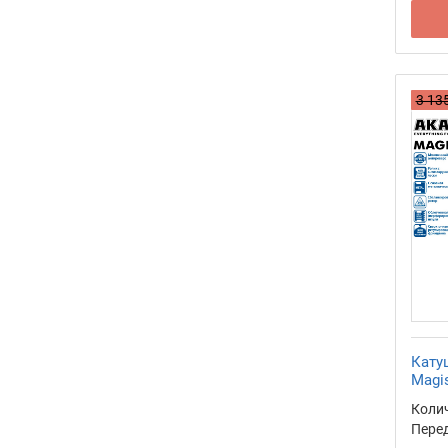
3 135
Кату
Magis
Коли
Перед