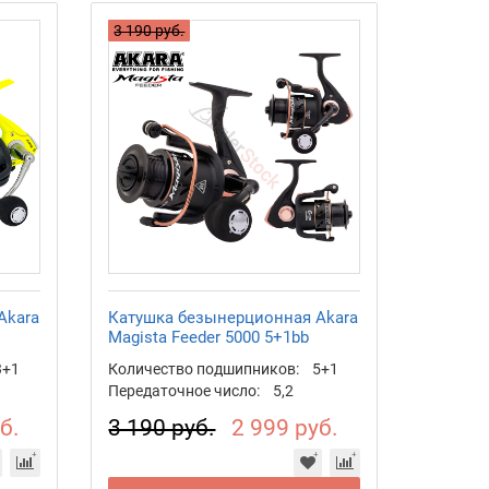
3 190 руб.
Akara
Катушка безынерционная Akara
Magista Feeder 5000 5+1bb
3+1
Количество подшипников:
5+1
Передаточное число:
5,2
б.
3 190 руб.
2 999 руб.