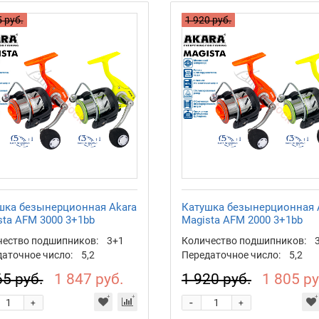
 руб.
1 920 руб.
шка безынерционная Akara
Катушка безынерционная 
sta AFM 3000 3+1bb
Magista AFM 2000 3+1bb
чество подшипников:
3+1
Количество подшипников:
аточное число:
5,2
Передаточное число:
5,2
65 руб.
1 847 руб.
1 920 руб.
1 805 ру
-
+
+