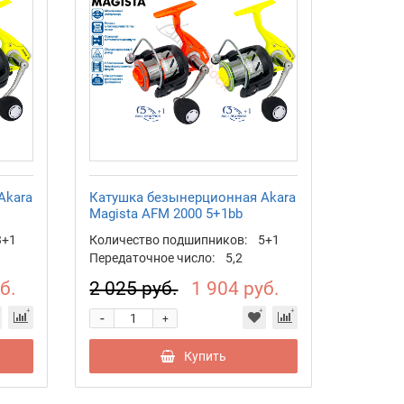
Akara
Катушка безынерционная Akara
Magista AFM 2000 5+1bb
3+1
Количество подшипников:
5+1
Передаточное число:
5,2
б.
2 025 руб.
1 904 руб.
-
+
Купить