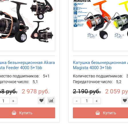
шка безынерционная Akara
Катушка безынерционная 
ta Feeder 4000 5+1bb
Magista 4000 3+1bb
чество подшипников:
5+1
Количество подшипников:
аточное число:
5,1
Передаточное число:
5,2
68 руб.
2 978 руб.
2 190 руб.
2 059 ру
-
+
+
Купить
Купить