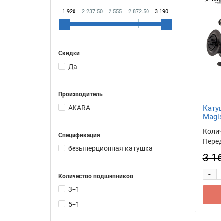
1 920
2 237.50
2 555
2 872.50
3 190
Скидки
Да
Производитель
AKARA
Кату
Magis
Коли
Спецификация
Перед
безынерционная катушка
3 1
-
Количество подшипников
3+1
5+1