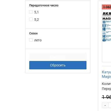
Передаточное число
1 965
5,1
5,2
Сезон
лето
Кату
Magi
Коли
Перед
1 9
-