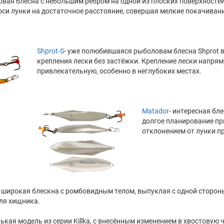
ковая блесна с небольшим ребром на одной из плоских поверхностей
оси лунки на достаточное расстояние, совершая мелкие покачивани
Shprot-S
- уже полюбившаяся рыболовам блесна Shprot 
крепления лески без застёжки. Крепление лески напряму
привлекательную, особенно в неглубоких местах.
Matador
- интересная б
долгое планирование пр
отклонением от лунки п
но широкая блескна с ромбовидным телом, выпуклая с одной сторон
ля хищника.
нькая модель из серии Killka, с внесённым изменением в хвостову