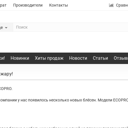
рат
Производители
Контакты
Сравн
де
и!
Новинки
Хиты продаж
Новости
Статьи
Отзыв
 жару!
COPRO.
ании у нас появилось несколько новых блёсен. Модели ECOPRO Killk