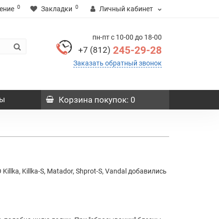
0
0
ение
Закладки
Личный кабинет
пн-пт с 10-00 до 18-00
245-29-28
+7 (812)
Заказать обратный звонок
ы
Корзина
покупок
: 0
a, Killka-S, Matador, Shprot-S, Vandal добавились