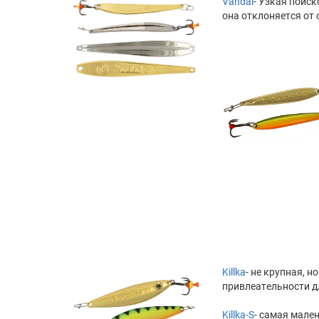
Vandal
- Узкая поис
она отклоняется от 
Killka
- не крупная, 
привлеательности д
Killka-S
- самая мале