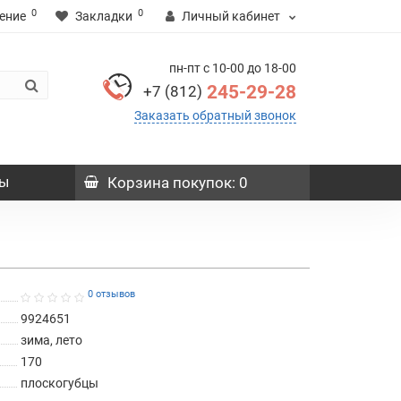
0
0
ение
Закладки
Личный кабинет
пн-пт с 10-00 до 18-00
245-29-28
+7 (812)
Заказать обратный звонок
ы
Корзина
покупок
: 0
0 отзывов
9924651
зима, лето
170
плоскогубцы