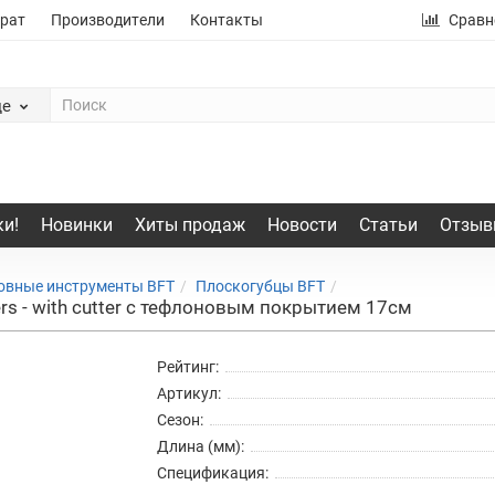
рат
Производители
Контакты
Сравн
де
и!
Новинки
Хиты продаж
Новости
Статьи
Отзыв
овные инструменты BFT
Плоскогубцы BFT
ers - with cutter с тефлоновым покрытием 17см
Рейтинг:
Артикул:
Сезон:
Длина (мм):
Спецификация: