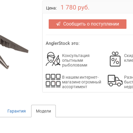
1 780 руб.
Цена:
Сообщить о поступлении
AnglerStock это:
Консультация
Скид
опытными
кли
рыболовами
В нашем интернет-
Раз
магазине огромный
быс
ассортимент
недо
Гарантия
Модели