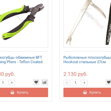
когубцы обжимные BFT
Рыболовные плоскогубцы
ing Pliers - Teflon Coated
Hookout стальные 27см
80 руб.
2 130 руб.
-
+
+
Купить
Купить