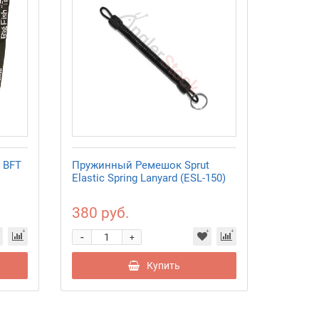
 BFT
Пружинный Ремешок Sprut
Инстру
Elastic Spring Lanyard (ESL-150)
Fishing
AFP115
380 руб.
2 590
-
-
+
Купить