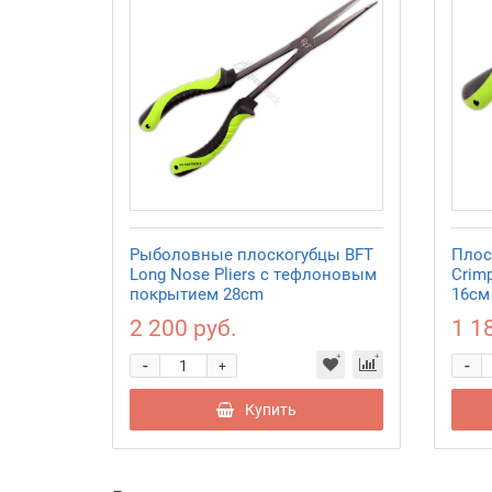
Рыболовные плоскогубцы BFT
Плос
Long Nose Pliers с тефлоновым
Crimp
покрытием 28cm
16см
2 200 руб.
1 1
-
-
+
Купить