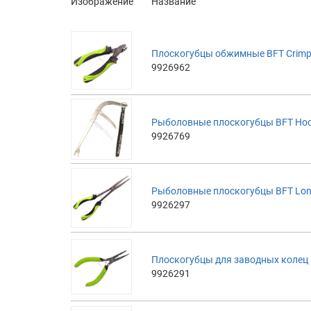
Изображение
Название
Плоскогубцы обжимные BFT Crimping
9926962
Рыболовные плоскогубцы BFT Hoo
9926769
Рыболовные плоскогубцы BFT Long
9926297
Плоскогубцы для заводных колец B
9926291