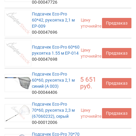
00-00047726
Подсачек Eco-Pro
60*42, рукоятка 2,1 м
Цену
Предзаказ
EP-009
уточняйте
00-00047696
Подсачек Eco-Pro 60*60
Цену
рукоятка 1.55 м EP-014
Предзаказ
уточняйте
00-00047698
Подсачек Eco-Pro
5 651
60*60, рукоятка 2,1 м
Предзаказ
руб.
синий (А 003)
00-00044406
Подсачек Eco-Pro
70*60, рукоятка 2,3 м
Цену
Предзаказ
(67060232), серый
уточняйте
00-00012006
Подсачек Eco-Pro 70*70