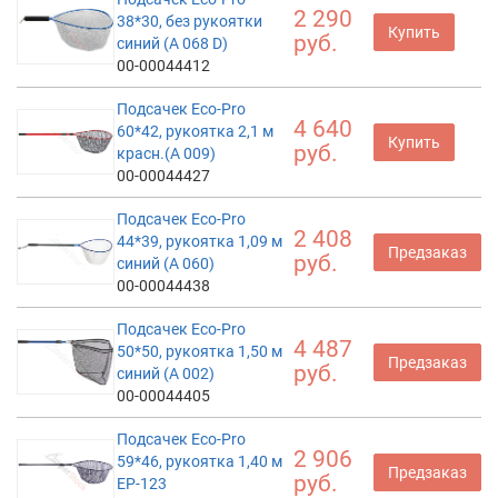
2 290
38*30, без рукоятки
Купить
руб.
синий (А 068 D)
00-00044412
Подсачек Eco-Pro
4 640
60*42, рукоятка 2,1 м
Купить
руб.
красн.(А 009)
00-00044427
Подсачек Eco-Pro
2 408
44*39, рукоятка 1,09 м
Предзаказ
руб.
синий (A 060)
00-00044438
Подсачек Eco-Pro
4 487
50*50, рукоятка 1,50 м
Предзаказ
руб.
синий (А 002)
00-00044405
Подсачек Eco-Pro
2 906
59*46, рукоятка 1,40 м
Предзаказ
руб.
EP-123