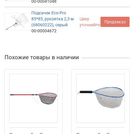
00-00041048
Подсачек Eco-Pro
85*85, рукоятка 2,3 м
Цену
Предзаказ
(68060222), серый
уточняйте
00-00004672
Похожие товары в наличии