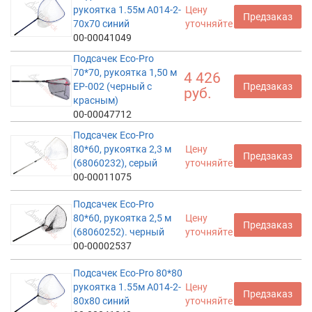
рукоятка 1.55м A014-2-
Цену
Предзаказ
70x70 синий
уточняйте
00-00041049
Подсачек Eco-Pro
70*70, рукоятка 1,50 м
4 426
EP-002 (черный с
Предзаказ
руб.
красным)
00-00047712
Подсачек Eco-Pro
80*60, рукоятка 2,3 м
Цену
Предзаказ
(68060232), серый
уточняйте
00-00011075
Подсачек Eco-Pro
80*60, рукоятка 2,5 м
Цену
Предзаказ
(68060252). черный
уточняйте
00-00002537
Подсачек Eco-Pro 80*80
рукоятка 1.55м A014-2-
Цену
Предзаказ
80x80 синий
уточняйте