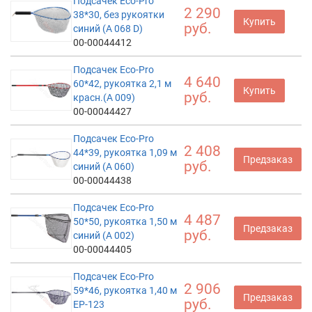
Подсачек Eco-Pro
2 290
38*30, без рукоятки
Купить
руб.
синий (А 068 D)
00-00044412
Подсачек Eco-Pro
4 640
60*42, рукоятка 2,1 м
Купить
руб.
красн.(А 009)
00-00044427
Подсачек Eco-Pro
2 408
44*39, рукоятка 1,09 м
Предзаказ
руб.
синий (A 060)
00-00044438
Подсачек Eco-Pro
4 487
50*50, рукоятка 1,50 м
Предзаказ
руб.
синий (А 002)
00-00044405
Подсачек Eco-Pro
2 906
59*46, рукоятка 1,40 м
Предзаказ
руб.
EP-123