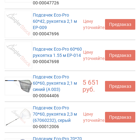
00-00047726
Подсачек Eco-Pro
60*42, рукоятка 2,1 м
Цену
Предзаказ
EP-009
уточняйте
00-00047696
Подсачек Eco-Pro 60*60
Цену
рукоятка 1.55 м EP-014
Предзаказ
уточняйте
00-00047698
Подсачек Eco-Pro
5 651
60*60, рукоятка 2,1 м
Предзаказ
руб.
синий (А 003)
00-00044406
Подсачек Eco-Pro
70*60, рукоятка 2,3 м
Цену
Предзаказ
(67060232), серый
уточняйте
00-00012006
Подсачек Eco-Pro 70*70