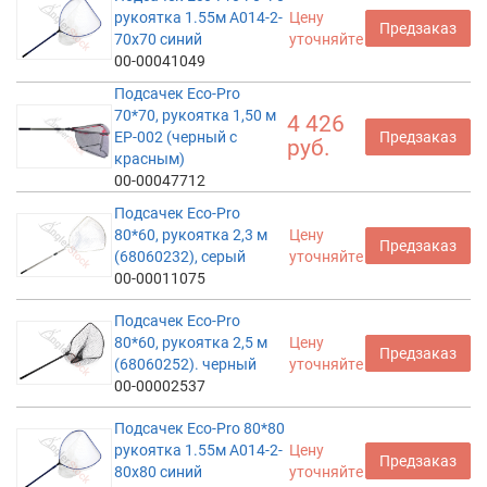
рукоятка 1.55м A014-2-
Цену
Предзаказ
70x70 синий
уточняйте
00-00041049
Подсачек Eco-Pro
70*70, рукоятка 1,50 м
4 426
EP-002 (черный с
Предзаказ
руб.
красным)
00-00047712
Подсачек Eco-Pro
80*60, рукоятка 2,3 м
Цену
Предзаказ
(68060232), серый
уточняйте
00-00011075
Подсачек Eco-Pro
80*60, рукоятка 2,5 м
Цену
Предзаказ
(68060252). черный
уточняйте
00-00002537
Подсачек Eco-Pro 80*80
рукоятка 1.55м A014-2-
Цену
Предзаказ
80x80 синий
уточняйте