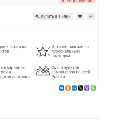
Нет в наличии
Купить в 1 клик
ки и акции для
Интернет магазин с
ентов
персональным
подходом
ные варианты
Сотни пунктов
трой и
самовывоза по всей
рогой доставки
России