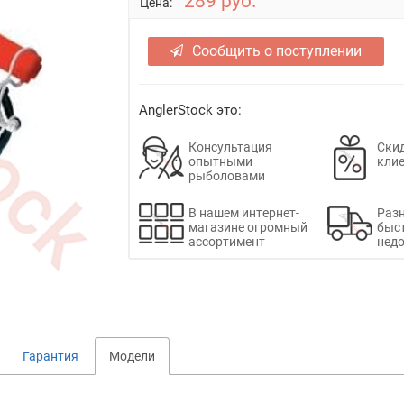
289 руб.
Цена:
Сообщить о поступлении
AnglerStock это:
Консультация
Скид
опытными
кли
рыболовами
В нашем интернет-
Раз
магазине огромный
быс
ассортимент
недо
Гарантия
Модели