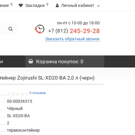
0
0
ение
Закладки
Личный кабинет
пн-пт с 10-00 до 18-00
245-29-28
+7 (812)
Заказать обратный звонок
ы
Корзина
покупок
: 0
ейнер Zojirushi SL-XD20-BA 2,0 л (черн)
0 отзывов
00-00036515
Чёрный
SL-XD20-BA
2
термоконтейнер