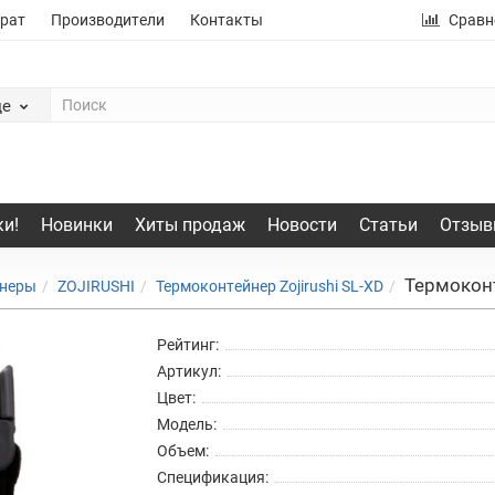
рат
Производители
Контакты
Сравн
де
и!
Новинки
Хиты продаж
Новости
Статьи
Отзыв
Термоконт
йнеры
ZOJIRUSHI
Термоконтейнер Zojirushi SL-XD
Рейтинг:
Артикул:
Цвет:
Модель:
Объем:
Спецификация: