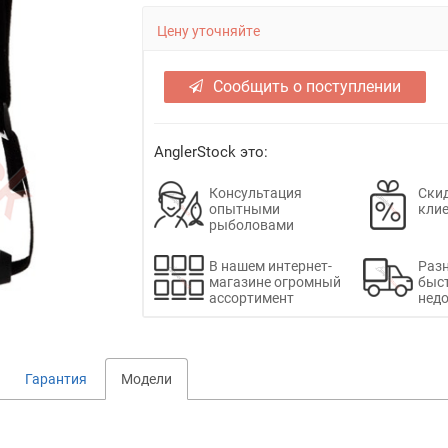
Цену уточняйте
Сообщить о поступлении
AnglerStock это:
Консультация
Скид
опытными
кли
рыболовами
В нашем интернет-
Раз
магазине огромный
быс
ассортимент
недо
Гарантия
Модели