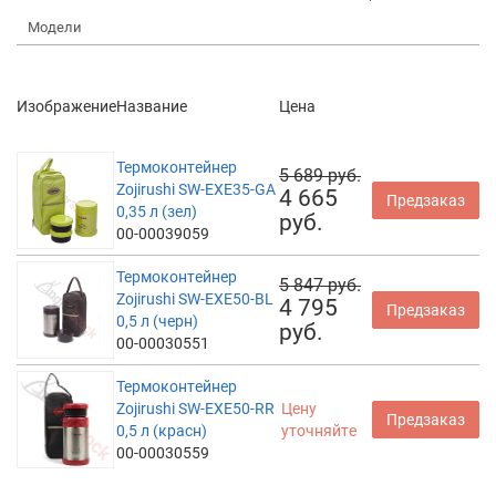
Модели
Изображение
Название
Цена
Термоконтейнер
5 689 руб.
Zojirushi SW-EXE35-GA
4 665
Предзаказ
0,35 л (зел)
руб.
00-00039059
Термоконтейнер
5 847 руб.
Zojirushi SW-EXE50-BL
4 795
Предзаказ
0,5 л (черн)
руб.
00-00030551
Термоконтейнер
Zojirushi SW-EXE50-RR
Цену
Предзаказ
0,5 л (красн)
уточняйте
00-00030559