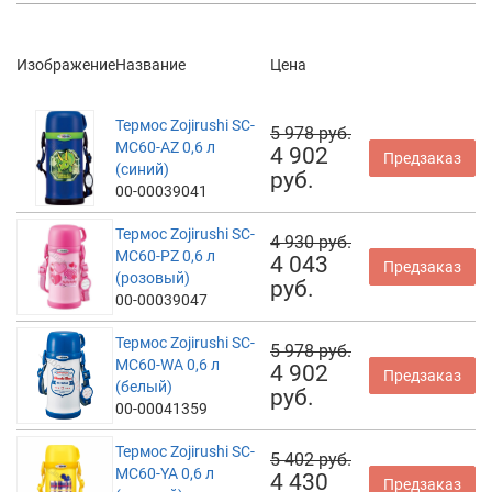
Изображение
Название
Цена
Термос Zojirushi SC-
5 978 руб.
MC60-AZ 0,6 л
4 902
Предзаказ
(синий)
руб.
00-00039041
Термос Zojirushi SC-
4 930 руб.
MC60-PZ 0,6 л
4 043
Предзаказ
(розовый)
руб.
00-00039047
Термос Zojirushi SC-
5 978 руб.
MC60-WA 0,6 л
4 902
Предзаказ
(белый)
руб.
00-00041359
Термос Zojirushi SC-
5 402 руб.
MC60-YA 0,6 л
4 430
Предзаказ