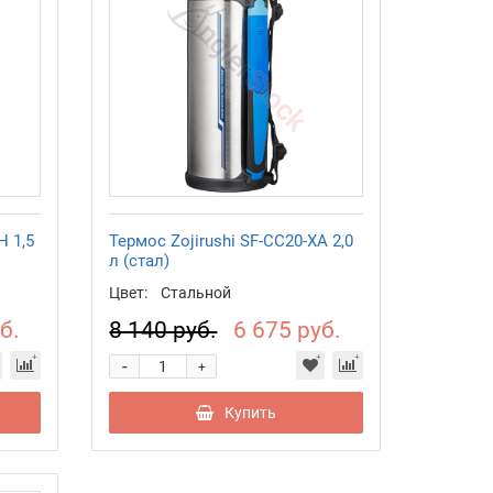
H 1,5
Термос Zojirushi SF-CC20-XA 2,0
л (стал)
Цвет:
Стальной
б.
8 140 руб.
6 675 руб.
-
+
Купить