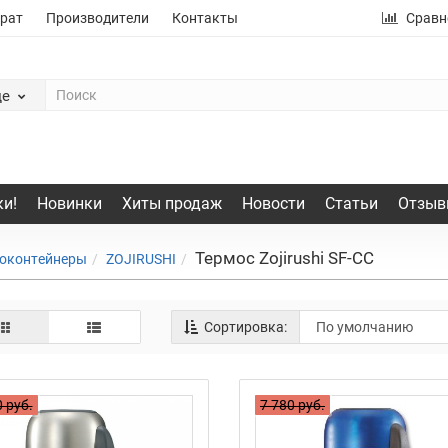
рат
Производители
Контакты
Сравн
де
и!
Новинки
Хиты продаж
Новости
Статьи
Отзыв
Термос Zojirushi SF-CC
моконтейнеры
ZOJIRUSHI
Сортировка:
 руб.
7 780 руб.