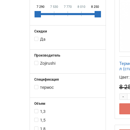
7 290
7 530
7 770
8 010
8 250
Скидки
Да
Производитель
Zojirushi
Термо
л (ст
Цвет:
Спецификация
8 2
термос
-
Объем
1,3
1,5
1,8