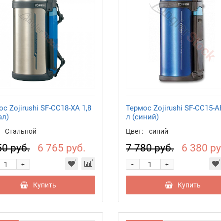
с Zojirushi SF-CC18-XA 1,8
Термос Zojirushi SF-CC15-A
ал)
л (синий)
Стальной
Цвет:
синий
50 руб.
6 765 руб.
7 780 руб.
6 380 ру
-
+
+
Купить
Купить