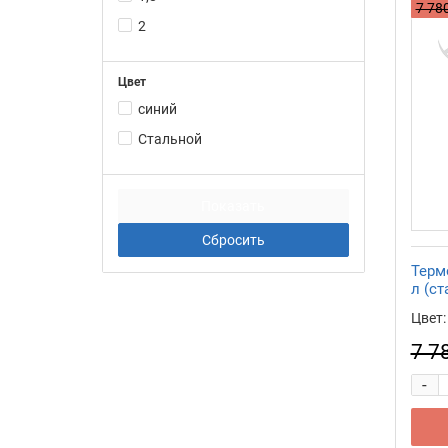
7 780
2
Цвет
синий
Стальной
Термо
л (ст
Цвет:
7 7
-