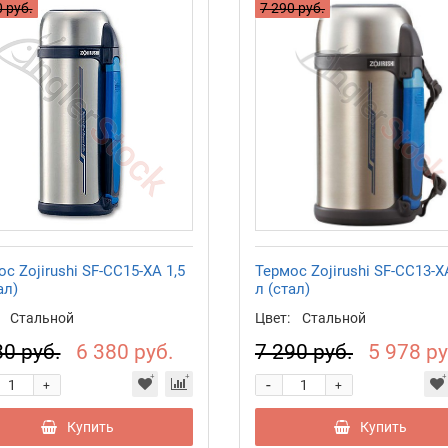
 руб.
7 290 руб.
с Zojirushi SF-CC15-XA 1,5
Термос Zojirushi SF-CC13-X
ал)
л (стал)
Стальной
Цвет:
Стальной
80 руб.
6 380 руб.
7 290 руб.
5 978 ру
-
+
+
Купить
Купить