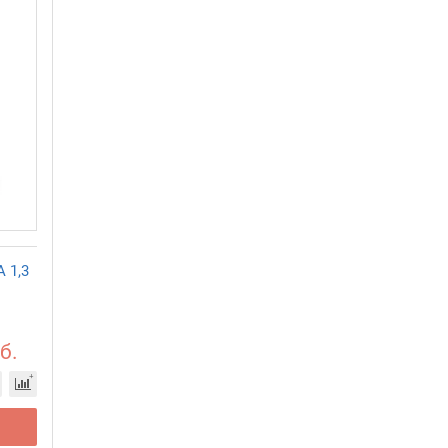
A 1,3
б.