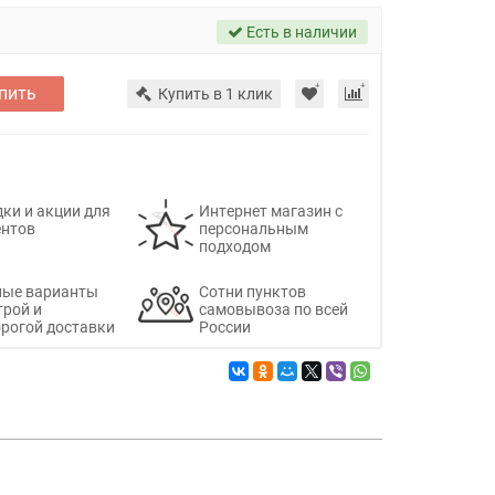
Есть в наличии
пить
Купить в 1 клик
ки и акции для
Интернет магазин с
ентов
персональным
подходом
ные варианты
Сотни пунктов
трой и
самовывоза по всей
рогой доставки
России