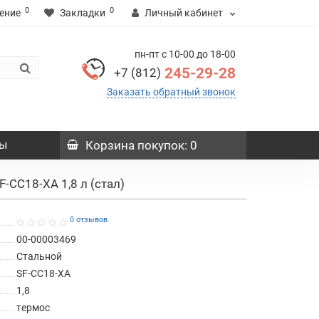
0
0
ение
Закладки
Личный кабинет
пн-пт с 10-00 до 18-00
245-29-28
+7 (812)
Заказать обратный звонок
ы
Корзина
покупок
: 0
F-CC18-XA 1,8 л (стал)
0 отзывов
00-00003469
Стальной
SF-CC18-XA
1,8
термос