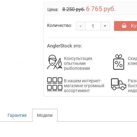
6 765 руб.
8 250 руб.
Цена:
-
Ку
Количество:
+
AnglerStock это:
Консультация
Скид
опытными
кли
рыболовами
В нашем интернет-
Раз
магазине огромный
быс
ассортимент
недо
Гарантия
Модели