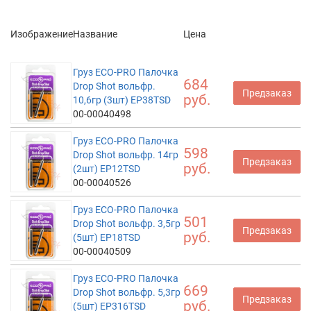
Изображение
Название
Цена
Груз ECO-PRO Палочка
684
Drop Shot вольфр.
Предзаказ
руб.
10,6гр (3шт) EP38TSD
00-00040498
Груз ECO-PRO Палочка
598
Drop Shot вольфр. 14гр
Предзаказ
руб.
(2шт) EP12TSD
00-00040526
Груз ECO-PRO Палочка
501
Drop Shot вольфр. 3,5гр
Предзаказ
руб.
(5шт) EP18TSD
00-00040509
Груз ECO-PRO Палочка
669
Drop Shot вольфр. 5,3гр
Предзаказ
руб.
(5шт) EP316TSD