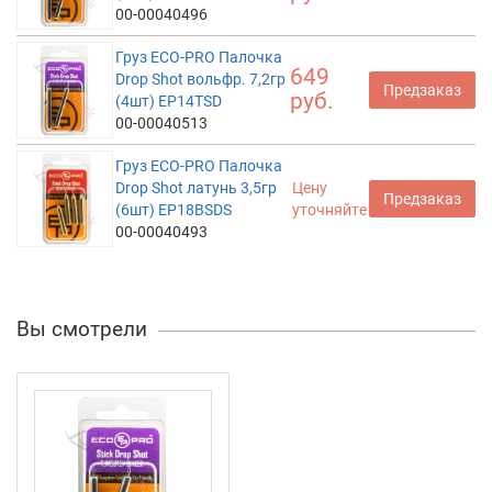
00-00040496
Груз ECO-PRO Палочка
649
Drop Shot вольфр. 7,2гр
Предзаказ
руб.
(4шт) EP14TSD
00-00040513
Груз ECO-PRO Палочка
Drop Shot латунь 3,5гр
Цену
Предзаказ
(6шт) EP18BSDS
уточняйте
00-00040493
Вы смотрели