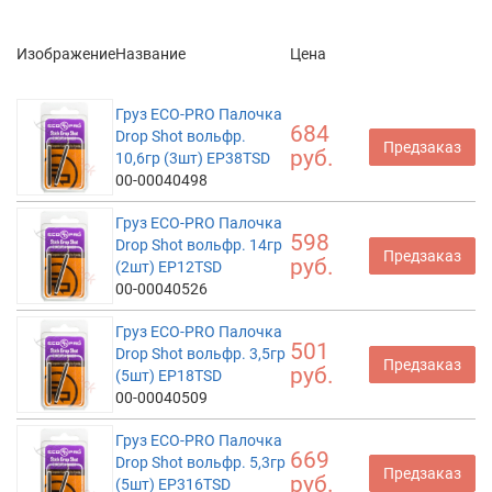
Изображение
Название
Цена
Груз ECO-PRO Палочка
684
Drop Shot вольфр.
Предзаказ
руб.
10,6гр (3шт) EP38TSD
00-00040498
Груз ECO-PRO Палочка
598
Drop Shot вольфр. 14гр
Предзаказ
руб.
(2шт) EP12TSD
00-00040526
Груз ECO-PRO Палочка
501
Drop Shot вольфр. 3,5гр
Предзаказ
руб.
(5шт) EP18TSD
00-00040509
Груз ECO-PRO Палочка
669
Drop Shot вольфр. 5,3гр
Предзаказ
руб.
(5шт) EP316TSD