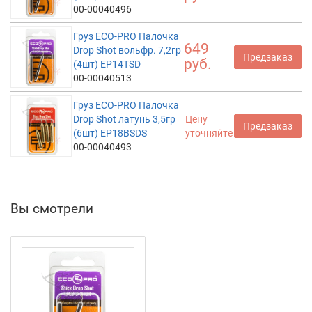
00-00040496
Груз ECO-PRO Палочка
649
Drop Shot вольфр. 7,2гр
Предзаказ
руб.
(4шт) EP14TSD
00-00040513
Груз ECO-PRO Палочка
Drop Shot латунь 3,5гр
Цену
Предзаказ
(6шт) EP18BSDS
уточняйте
00-00040493
Вы смотрели