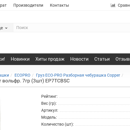
рат
Производители
Контакты
Сравн
де
и!
Новинки
Хиты продаж
Новости
Статьи
Отзыв
рашки
ECOPRO
Груз ECO-PRO Разборная чебурашка Copper
r вольфр. 7гр (3шт) EP7TCBSC
Рейтинг:
Вес (гр):
Артикул:
Модель:
Количество (шт):