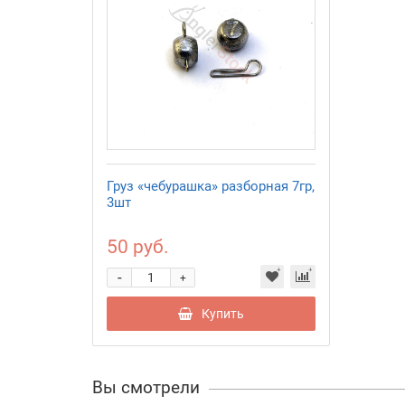
Груз «чебурашка» разборная 7гр,
3шт
50 руб.
-
+
Купить
Вы смотрели