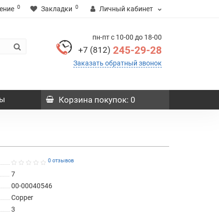
0
0
ение
Закладки
Личный кабинет
пн-пт с 10-00 до 18-00
245-29-28
+7 (812)
Заказать обратный звонок
ы
Корзина
покупок
: 0
0 отзывов
7
00-00040546
Copper
3