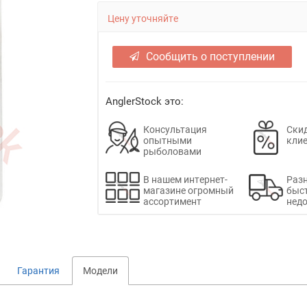
Цену уточняйте
Сообщить о поступлении
AnglerStock это:
Консультация
Скид
опытными
кли
рыболовами
В нашем интернет-
Раз
магазине огромный
быс
ассортимент
недо
Гарантия
Модели