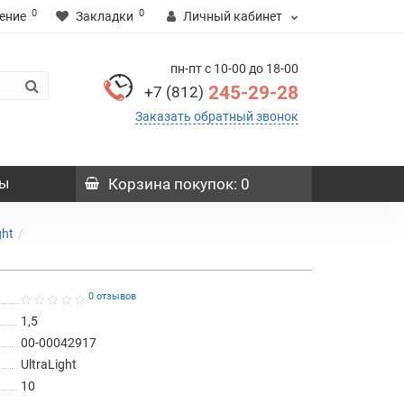
0
0
ение
Закладки
Личный кабинет
пн-пт с 10-00 до 18-00
245-29-28
+7 (812)
Заказать обратный звонок
ы
Корзина
покупок
: 0
ght
0 отзывов
1,5
00-00042917
UltraLight
10