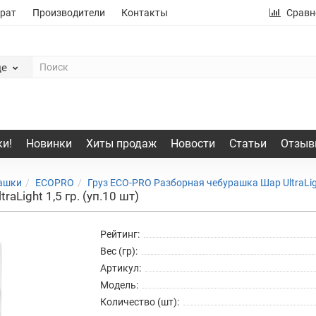
рат
Производители
Контакты
Сравн
де
и!
Новинки
Хиты продаж
Новости
Статьи
Отзыв
рашки
ECOPRO
Груз ECO-PRO Разборная чебурашка Шар UltraLi
Light 1,5 гр. (уп.10 шт)
Рейтинг:
Вес (гр):
Артикул:
Модель:
Количество (шт):