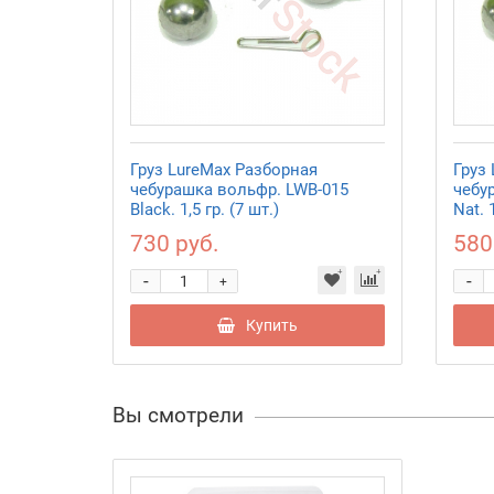
Груз LureMax Разборная
Груз
чебурашка вольфр. LWB-015
чебу
Black. 1,5 гр. (7 шт.)
Nat. 1
730 руб.
580
-
-
+
Купить
Вы смотрели