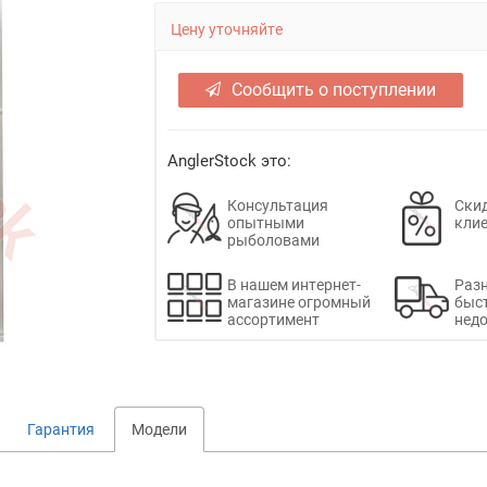
Цену уточняйте
Сообщить о поступлении
AnglerStock это:
Консультация
Скид
опытными
кли
рыболовами
В нашем интернет-
Раз
магазине огромный
быс
ассортимент
недо
Гарантия
Модели