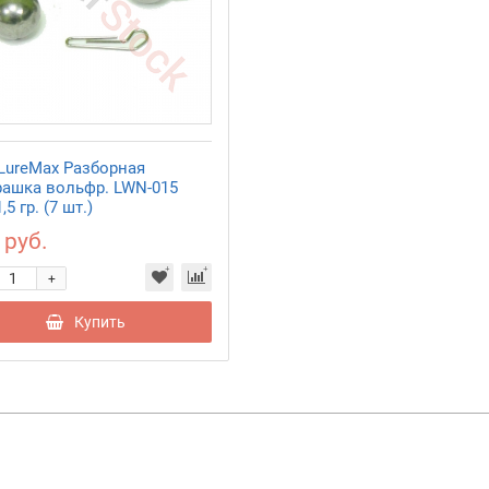
 LureMax Разборная
рашка вольфр. LWN-015
,5 гр. (7 шт.)
 руб.
+
Купить