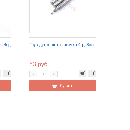
я 4гр,
Груз дроп-шот палочка 4гр, 3шт
53 руб.
-
+
Купить