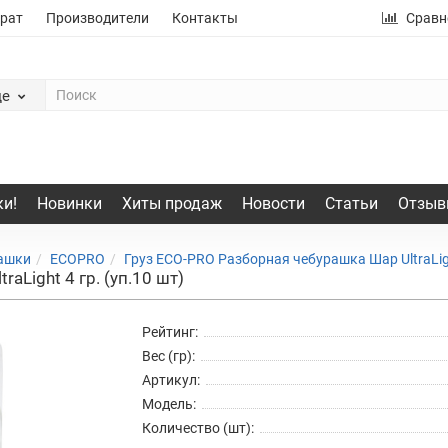
рат
Производители
Контакты
Сравн
де
и!
Новинки
Хиты продаж
Новости
Статьи
Отзыв
рашки
ECOPRO
Груз ECO-PRO Разборная чебурашка Шар UltraLi
aLight 4 гр. (уп.10 шт)
Рейтинг:
Вес (гр):
Артикул:
Модель:
Количество (шт):