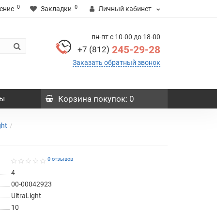
0
0
ение
Закладки
Личный кабинет
пн-пт с 10-00 до 18-00
245-29-28
+7 (812)
Заказать обратный звонок
ы
Корзина
покупок
: 0
ght
0 отзывов
4
00-00042923
UltraLight
10