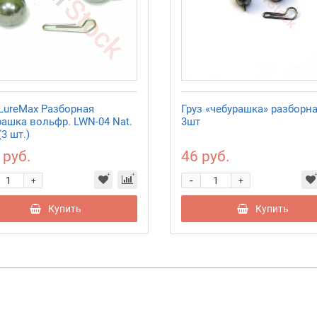
 LureMax Разборная
Груз «чебурашка» разборна
рашка вольфр. LWN-04 Nat.
3шт
(3 шт.)
 руб.
46 руб.
-
+
+
Купить
Купить