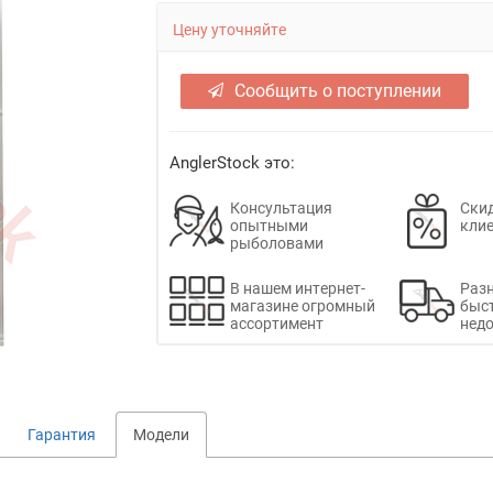
Цену уточняйте
Сообщить о поступлении
AnglerStock это:
Консультация
Скид
опытными
кли
рыболовами
В нашем интернет-
Раз
магазине огромный
быс
ассортимент
недо
Гарантия
Модели