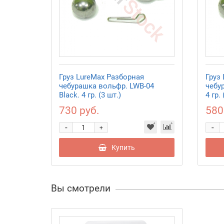
Груз LureMax Разборная
Груз
чебурашка вольфр. LWB-04
чебу
Black. 4 гр. (3 шт.)
4 гр. 
730 руб.
580
-
-
+
Купить
Вы смотрели