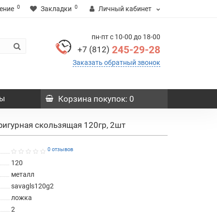
0
0
ение
Закладки
Личный кабинет
пн-пт с 10-00 до 18-00
245-29-28
+7 (812)
Заказать обратный звонок
ы
Корзина
покупок
: 0
фигурная скользящая 120гр, 2шт
0 отзывов
120
металл
savagls120g2
ложка
2