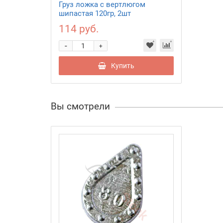
Груз ложка с вертлюгом
шипастая 120гр, 2шт
114 руб.
-
+
Купить
Вы смотрели