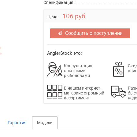
Спецификация:
106 руб.
Цена:
Сообщить о поступлении
AnglerStock это:
Консультация
Скид
опытными
кли
рыболовами
В нашем интернет-
Раз
магазине огромный
быс
ассортимент
недо
Гарантия
Модели