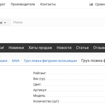
рат
Производители
Контакты
Сравн
де
и!
Новинки
Хиты продаж
Новости
Статьи
Отзыв
Груз ложка 
рашки
SAVA
Груз ложка фигурная скользящая
Рейтинг:
Вес (гр):
Цвет:
Артикул:
Модель:
Количество (шт):