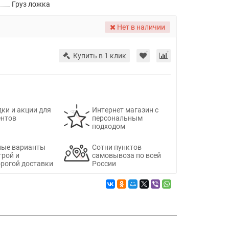
Груз ложка
Нет в наличии
Купить в 1 клик
ки и акции для
Интернет магазин с
ентов
персональным
подходом
ные варианты
Сотни пунктов
трой и
самовывоза по всей
рогой доставки
России