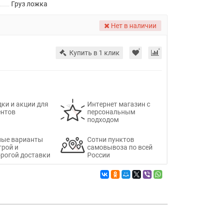
Груз ложка
Нет в наличии
Купить в 1 клик
ки и акции для
Интернет магазин с
ентов
персональным
подходом
ные варианты
Сотни пунктов
трой и
самовывоза по всей
рогой доставки
России