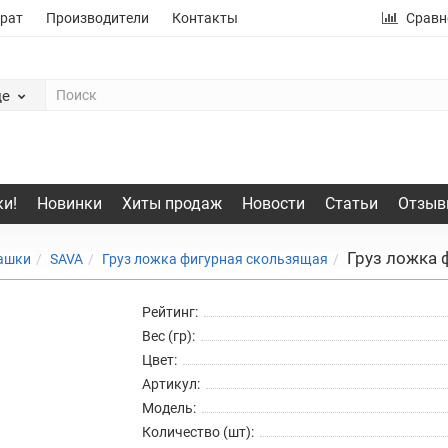
рат
Производители
Контакты
Сравн
де
и!
Новинки
Хиты продаж
Новости
Статьи
Отзыв
Груз ложка 
рашки
SAVA
Груз ложка фигурная скользящая
Рейтинг:
Вес (гр):
Цвет:
Артикул:
Модель:
Количество (шт):