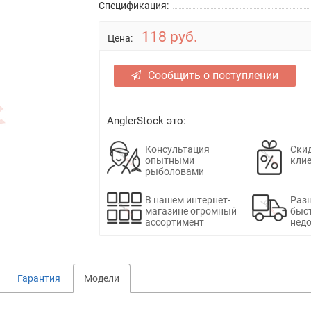
Спецификация:
118 руб.
Цена:
Сообщить о поступлении
AnglerStock это:
Консультация
Скид
опытными
кли
рыболовами
В нашем интернет-
Раз
магазине огромный
быс
ассортимент
недо
Гарантия
Модели