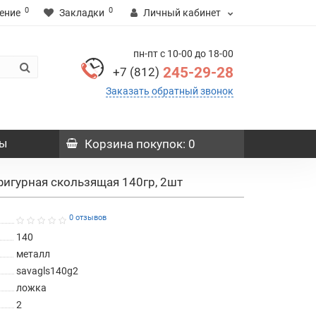
0
0
ение
Закладки
Личный кабинет
пн-пт с 10-00 до 18-00
245-29-28
+7 (812)
Заказать обратный звонок
ы
Корзина
покупок
: 0
фигурная скользящая 140гр, 2шт
0 отзывов
140
металл
savagls140g2
ложка
2