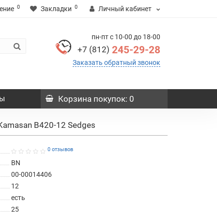
0
0
ение
Закладки
Личный кабинет
пн-пт с 10-00 до 18-00
245-29-28
+7 (812)
Заказать обратный звонок
ы
Корзина
покупок
: 0
Kamasan B420-12 Sedges
0 отзывов
BN
00-00014406
12
есть
25