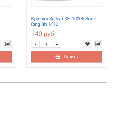
Крючки Saikyo KH-10006 Sode
Крючки
Ring BN №12
140 руб.
280 р
-
-
+
Купить