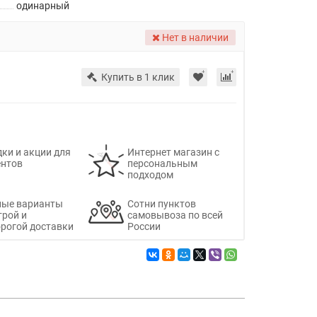
одинарный
Нет в наличии
Купить в 1 клик
ки и акции для
Интернет магазин с
ентов
персональным
подходом
ные варианты
Сотни пунктов
трой и
самовывоза по всей
рогой доставки
России