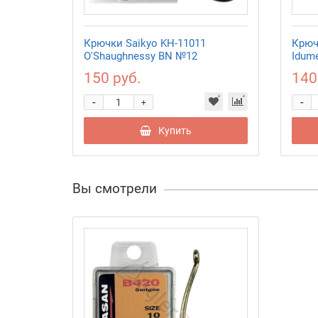
Крючки Saikyo KH-11011
Крюч
O'Shaughnessy BN №12
Idum
150 руб.
140
-
-
+
Купить
Вы смотрели