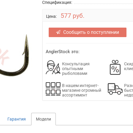
Спецификация:
577 руб.
Цена:
Сообщить о поступлении
AnglerStock это:
Консультация
Скид
опытными
кли
рыболовами
В нашем интернет-
Раз
магазине огромный
быс
ассортимент
недо
Гарантия
Модели