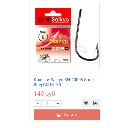
Крючки Saikyo KH-10006 Sode
Ring BN № 0,8
140 руб.
-
+
Купить