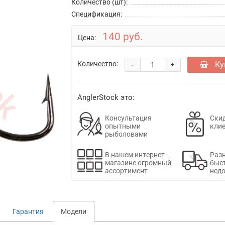
Количество (шт):
Спецификация:
140 руб.
Цена:
-
Ку
Количество:
+
AnglerStock это:
Консультация
Скид
опытными
кли
рыболовами
В нашем интернет-
Раз
магазине огромный
быс
ассортимент
недо
Гарантия
Модели