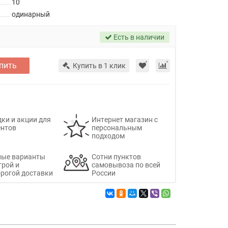
10
одинарный
Есть в наличии
пить
Купить в 1 клик
ки и акции для
Интернет магазин с
ентов
персональным
подходом
ные варианты
Сотни пунктов
трой и
самовывоза по всей
рогой доставки
России