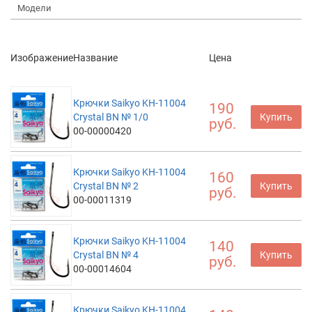
Модели
Изображение
Название
Цена
Крючки Saikyo KH-11004
190
Crystal BN № 1/0
Купить
руб.
00-00000420
Крючки Saikyo KH-11004
160
Crystal BN № 2
Купить
руб.
00-00011319
Крючки Saikyo KH-11004
140
Crystal BN № 4
Купить
руб.
00-00014604
Крючки Saikyo KH-11004