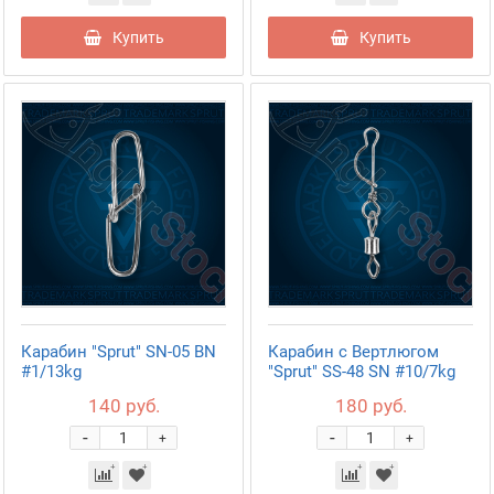
Купить
Купить
Карабин "Sprut" SN-05 BN
Карабин с Вертлюгом
#1/13kg
"Sprut" SS-48 SN #10/7kg
140 руб.
180 руб.
-
-
+
+