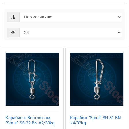
Карабин с Вертлюгом
Карабин "Sprut" SN-31 BN
"Sprut" SS-22 BN #2/30kg
#4/33kg