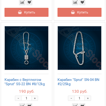
Купить
Купить
Карабин с Вертлюгом
Карабин "Sprut" SN-04 BN
"Sprut" SS-22 BN #8/12kg
#2/25kg
190 руб.
130 руб.
-
-
+
+