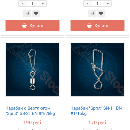
-
-
+
+
Купить
Купить
Карабин с Вертлюгом
Карабин "Sprut" SN-11 BN
"Sprut" SS-21 BN #4/28kg
#1/15kg
190 руб.
170 руб.