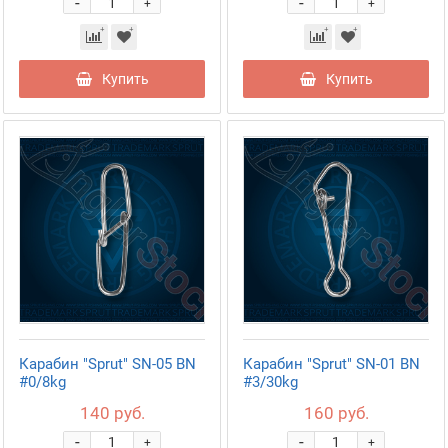
-
-
+
+
Купить
Купить
Карабин "Sprut" SN-05 BN
Карабин "Sprut" SN-01 BN
#0/8kg
#3/30kg
140 руб.
160 руб.
-
-
+
+