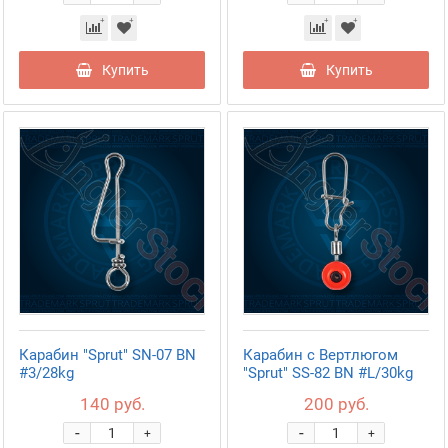
Купить
Купить
Карабин "Sprut" SN-07 BN
Карабин с Вертлюгом
#3/28kg
"Sprut" SS-82 BN #L/30kg
140 руб.
200 руб.
-
-
+
+