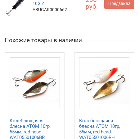
10G Z
Предзаказ
руб.
ABUGAR0000662
Похожие товары в наличии
Колеблющаяся
Колеблющаяся
блесна АТОМ 10гр,
блесна АТОМ 10гр,
55мм, red head
55мм, red head
WAT05501006BR
WAT05501006RH