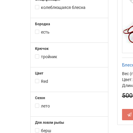
колеблющаяся блесна
Бородка
есть
Крючок
тройник
Блес
Цвет
Вес (г
Цвет:
Red
Длина
500
Сезон
лето
Для ловли рыбы
берш