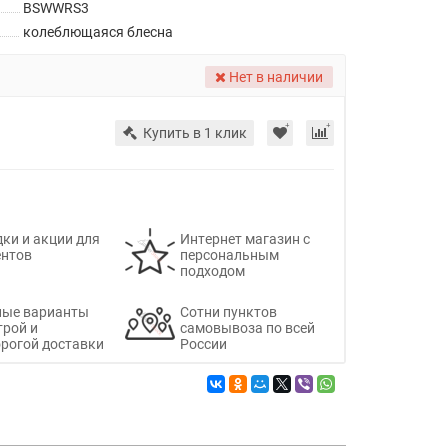
BSWWRS3
колеблющаяся блесна
Нет в наличии
Купить в 1 клик
ки и акции для
Интернет магазин с
ентов
персональным
подходом
ные варианты
Сотни пунктов
трой и
самовывоза по всей
рогой доставки
России