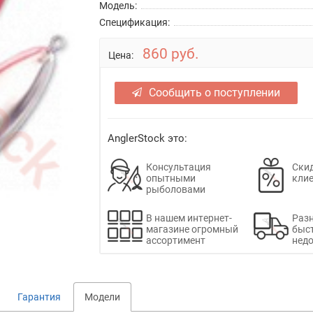
Модель:
Спецификация:
860 руб.
Цена:
Сообщить о поступлении
AnglerStock это:
Консультация
Скид
опытными
кли
рыболовами
В нашем интернет-
Раз
магазине огромный
быс
ассортимент
недо
Гарантия
Модели