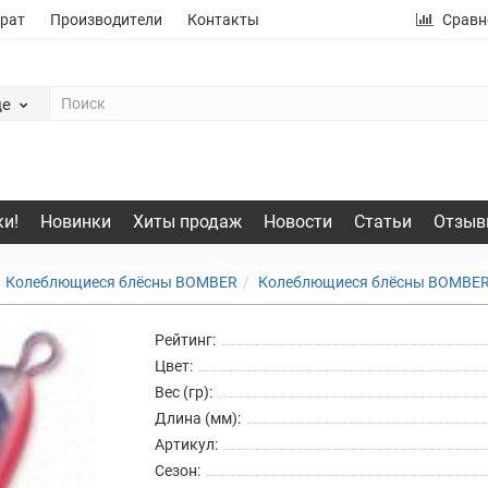
рат
Производители
Контакты
Сравн
де
и!
Новинки
Хиты продаж
Новости
Статьи
Отзыв
Колеблющиеся блёсны BOMBER
Колеблющиеся блёсны BOMBE
Рейтинг:
Цвет:
Вес (гр):
Длина (мм):
Артикул:
Сезон: