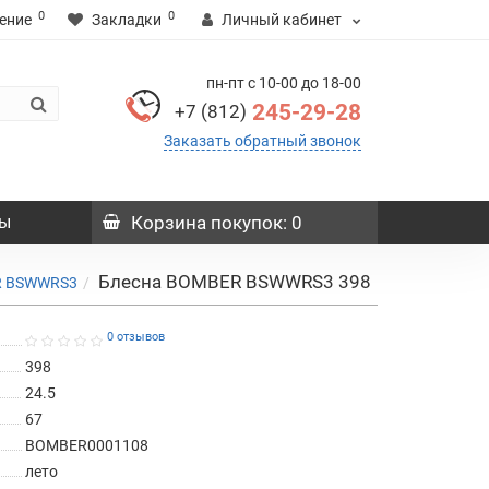
0
0
ение
Закладки
Личный кабинет
пн-пт с 10-00 до 18-00
245-29-28
+7 (812)
Заказать обратный звонок
ы
Корзина
покупок
: 0
Блесна BOMBER BSWWRS3 398
R BSWWRS3
0 отзывов
398
24.5
67
BOMBER0001108
лето