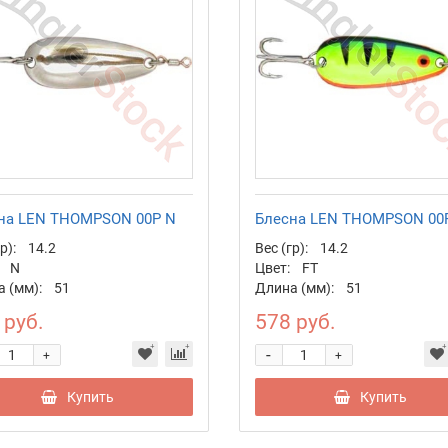
на LEN THOMPSON 00P N
Блесна LEN THOMPSON 00
р):
14.2
Вес (гр):
14.2
N
Цвет:
FT
 (мм):
51
Длина (мм):
51
 руб.
578 руб.
-
+
+
Купить
Купить