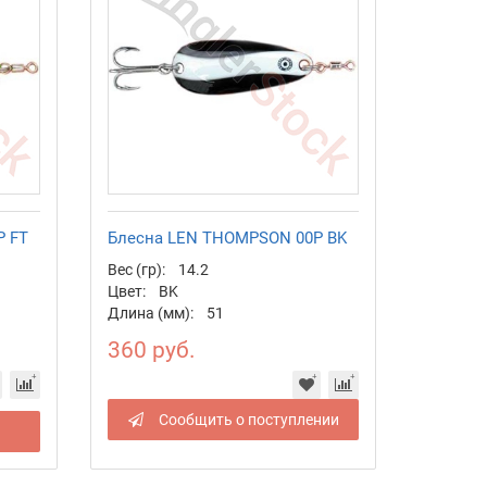
P FT
Блесна LEN THOMPSON 00P BK
Вес (гр):
14.2
Цвет:
BK
Длина (мм):
51
360 руб.
Сообщить о поступлении