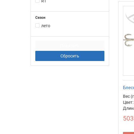
RT
Сезон
лето
Блес
Вес (г
Цвет:
Длина
503