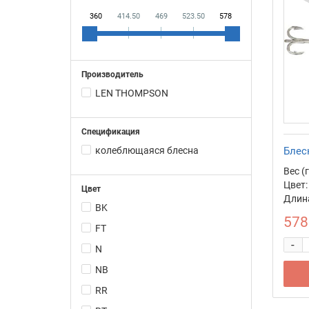
360
414.50
469
523.50
578
Производитель
LEN THOMPSON
Спецификация
колеблющаяся блесна
Блес
Вес (г
Цвет:
Цвет
Длина
BK
578
FT
-
N
NB
RR