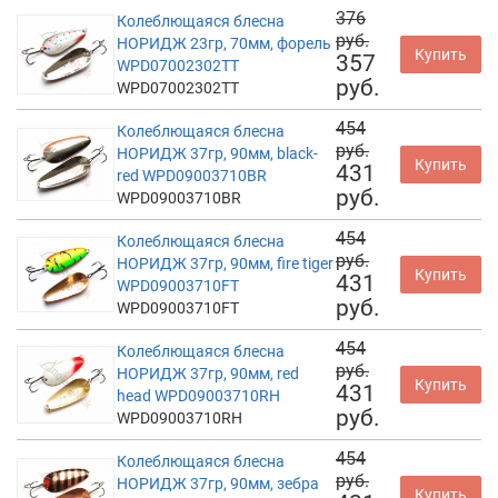
376
Колеблющаяся блесна
руб.
НОРИДЖ 23гр, 70мм, форель
Купить
357
WPD07002302TT
руб.
WPD07002302TT
454
Колеблющаяся блесна
руб.
НОРИДЖ 37гр, 90мм, black-
Купить
431
red WPD09003710BR
руб.
WPD09003710BR
454
Колеблющаяся блесна
руб.
НОРИДЖ 37гр, 90мм, fire tiger
Купить
431
WPD09003710FT
руб.
WPD09003710FT
454
Колеблющаяся блесна
руб.
НОРИДЖ 37гр, 90мм, red
Купить
431
head WPD09003710RH
руб.
WPD09003710RH
454
Колеблющаяся блесна
руб.
НОРИДЖ 37гр, 90мм, зебра
Купить