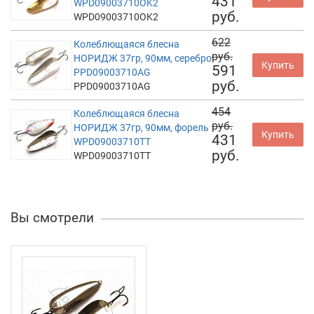
431
WPD09003710OK2
руб.
WPD09003710OK2
622
Колеблющаяся блесна
руб.
НОРИДЖ 37гр, 90мм, серебро
Купить
591
PPD09003710AG
руб.
PPD09003710AG
454
Колеблющаяся блесна
руб.
НОРИДЖ 37гр, 90мм, форель
Купить
431
WPD09003710TT
руб.
WPD09003710TT
Вы смотрели