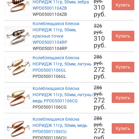
руб.
НОРИДЖ 11гр, 50мм, зебра
Купить
310
WPD05001104ZB
руб.
WPD05001104ZB
Колеблющаяся блесна
326
НОРИДЖ 11гр, 50мм,
руб.
красные точки
Купить
310
WPD05001104RP
руб.
WPD05001104RP
286
Колеблющаяся блесна
руб.
НОРИДЖ 11гр, 50мм, латунь
Купить
272
PPD05001106GL
руб.
PPD05001106GL
286
Колеблющаяся блесна
руб.
НОРИДЖ 11гр, 50мм, латунь/
Купить
272
медь PPD05001106CG
руб.
PPD05001106CG
286
Колеблющаяся блесна
руб.
НОРИДЖ 11гр, 50мм, медь
Купить
272
PPD05001106CU
руб.
PPD05001106CU