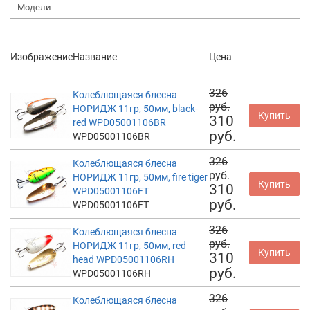
Модели
Изображение
Название
Цена
326
Колеблющаяся блесна
руб.
НОРИДЖ 11гр, 50мм, black-
Купить
310
red WPD05001106BR
руб.
WPD05001106BR
326
Колеблющаяся блесна
руб.
НОРИДЖ 11гр, 50мм, fire tiger
Купить
310
WPD05001106FT
руб.
WPD05001106FT
326
Колеблющаяся блесна
руб.
НОРИДЖ 11гр, 50мм, red
Купить
310
head WPD05001106RH
руб.
WPD05001106RH
326
Колеблющаяся блесна