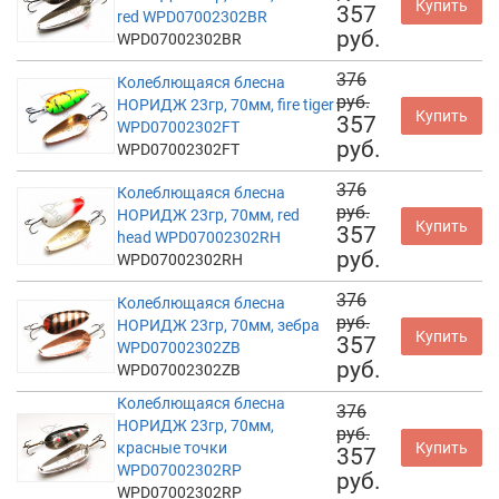
Купить
357
red WPD07002302BR
руб.
WPD07002302BR
376
Колеблющаяся блесна
руб.
НОРИДЖ 23гр, 70мм, fire tiger
Купить
357
WPD07002302FT
руб.
WPD07002302FT
376
Колеблющаяся блесна
руб.
НОРИДЖ 23гр, 70мм, red
Купить
357
head WPD07002302RH
руб.
WPD07002302RH
376
Колеблющаяся блесна
руб.
НОРИДЖ 23гр, 70мм, зебра
Купить
357
WPD07002302ZB
руб.
WPD07002302ZB
Колеблющаяся блесна
376
НОРИДЖ 23гр, 70мм,
руб.
красные точки
Купить
357
WPD07002302RP
руб.
WPD07002302RP