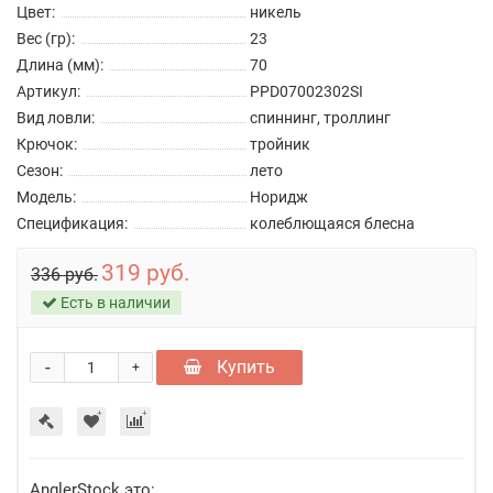
Цвет:
никель
Вес (гр):
23
Длина (мм):
70
Артикул:
PPD07002302SI
Вид ловли:
спиннинг, троллинг
Крючок:
тройник
Сезон:
лето
Модель:
Норидж
Спецификация:
колеблющаяся блесна
319 руб.
336 руб.
Есть в наличии
-
Купить
+
AnglerStock это: