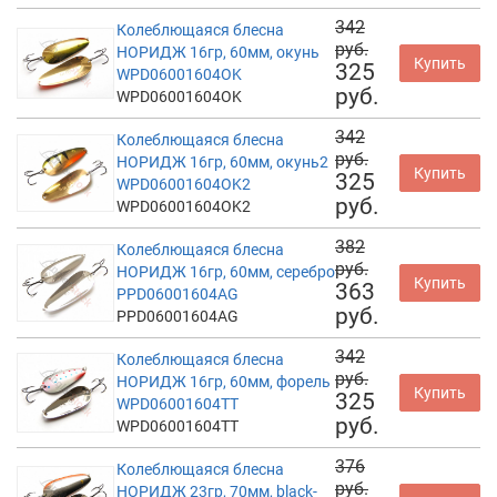
342
Колеблющаяся блесна
руб.
НОРИДЖ 16гр, 60мм, окунь
Купить
325
WPD06001604OK
руб.
WPD06001604OK
342
Колеблющаяся блесна
руб.
НОРИДЖ 16гр, 60мм, окунь2
Купить
325
WPD06001604OK2
руб.
WPD06001604OK2
382
Колеблющаяся блесна
руб.
НОРИДЖ 16гр, 60мм, серебро
Купить
363
PPD06001604AG
руб.
PPD06001604AG
342
Колеблющаяся блесна
руб.
НОРИДЖ 16гр, 60мм, форель
Купить
325
WPD06001604TT
руб.
WPD06001604TT
376
Колеблющаяся блесна
руб.
НОРИДЖ 23гр, 70мм, black-