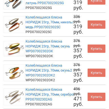
Купить
319
латунь PPD07002302SG
руб.
PPD07002302SG
336
Колеблющаяся блесна
руб.
НОРИДЖ 23гр, 70мм, никель/
Купить
319
медь PPD07002302SC
руб.
PPD07002302SC
376
Колеблющаяся блесна
руб.
НОРИДЖ 23гр, 70мм, окунь
Купить
357
WPD07002302OK
руб.
WPD07002302OK
376
Колеблющаяся блесна
руб.
НОРИДЖ 23гр, 70мм, окунь2
Купить
357
WPD07002302OK2
руб.
WPD07002302OK2
496
Колеблющаяся блесна
руб.
НОРИДЖ 23гр, 70мм, серебро
Купить
471
PPD07002302AG
руб.
PPD07002302AG