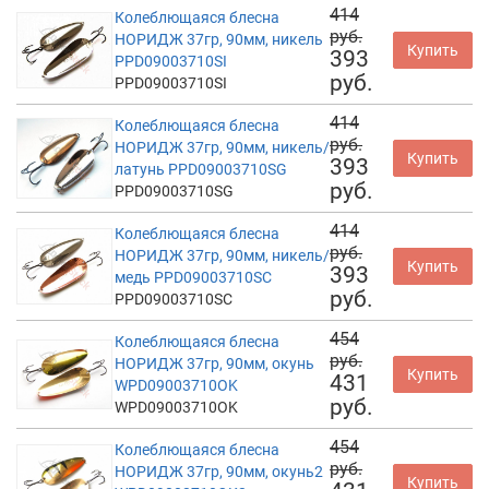
414
Колеблющаяся блесна
руб.
НОРИДЖ 37гр, 90мм, никель
Купить
393
PPD09003710SI
руб.
PPD09003710SI
414
Колеблющаяся блесна
руб.
НОРИДЖ 37гр, 90мм, никель/
Купить
393
латунь PPD09003710SG
руб.
PPD09003710SG
414
Колеблющаяся блесна
руб.
НОРИДЖ 37гр, 90мм, никель/
Купить
393
медь PPD09003710SC
руб.
PPD09003710SC
454
Колеблющаяся блесна
руб.
НОРИДЖ 37гр, 90мм, окунь
Купить
431
WPD09003710OK
руб.
WPD09003710OK
454
Колеблющаяся блесна
руб.
НОРИДЖ 37гр, 90мм, окунь2
Купить