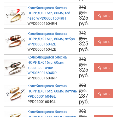
342
Колеблющаяся блесна
руб.
НОРИДЖ 16гр, 60мм, red
Купить
325
head WPD06001604RH
руб.
WPD06001604RH
342
Колеблющаяся блесна
руб.
НОРИДЖ 16гр, 60мм, зебра
Купить
325
WPD06001604ZB
руб.
WPD06001604ZB
Колеблющаяся блесна
342
НОРИДЖ 16гр, 60мм,
руб.
красные точки
Купить
325
WPD06001604RP
руб.
WPD06001604RP
302
Колеблющаяся блесна
руб.
НОРИДЖ 16гр, 60мм, латунь
Купить
287
PPD06001604GL
руб.
PPD06001604GL
302
Колеблющаяся блесна
руб.
НОРИДЖ 16гр, 60мм, латунь/