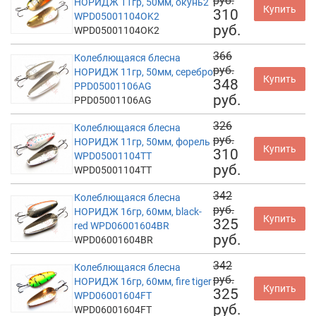
руб.
НОРИДЖ 11гр, 50мм, окунь2
Купить
310
WPD05001104OK2
руб.
WPD05001104OK2
366
Колеблющаяся блесна
руб.
НОРИДЖ 11гр, 50мм, серебро
Купить
348
PPD05001106AG
руб.
PPD05001106AG
326
Колеблющаяся блесна
руб.
НОРИДЖ 11гр, 50мм, форель
Купить
310
WPD05001104TT
руб.
WPD05001104TT
342
Колеблющаяся блесна
руб.
НОРИДЖ 16гр, 60мм, black-
Купить
325
red WPD06001604BR
руб.
WPD06001604BR
342
Колеблющаяся блесна
руб.
НОРИДЖ 16гр, 60мм, fire tiger
Купить
325
WPD06001604FT
руб.
WPD06001604FT