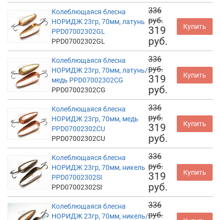
336
Колеблющаяся блесна
руб.
НОРИДЖ 23гр, 70мм, латунь
Купить
319
PPD07002302GL
руб.
PPD07002302GL
336
Колеблющаяся блесна
руб.
НОРИДЖ 23гр, 70мм, латунь/
Купить
319
медь PPD07002302CG
руб.
PPD07002302CG
336
Колеблющаяся блесна
руб.
НОРИДЖ 23гр, 70мм, медь
Купить
319
PPD07002302CU
руб.
PPD07002302CU
336
Колеблющаяся блесна
руб.
НОРИДЖ 23гр, 70мм, никель
Купить
319
PPD07002302SI
руб.
PPD07002302SI
336
Колеблющаяся блесна
руб.
НОРИДЖ 23гр, 70мм, никель/