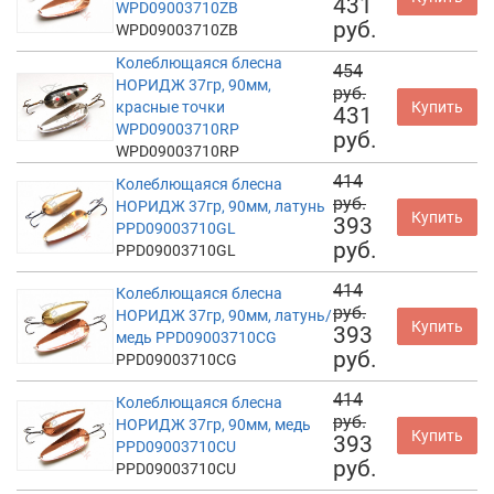
431
WPD09003710ZB
руб.
WPD09003710ZB
Колеблющаяся блесна
454
НОРИДЖ 37гр, 90мм,
руб.
красные точки
Купить
431
WPD09003710RP
руб.
WPD09003710RP
414
Колеблющаяся блесна
руб.
НОРИДЖ 37гр, 90мм, латунь
Купить
393
PPD09003710GL
руб.
PPD09003710GL
414
Колеблющаяся блесна
руб.
НОРИДЖ 37гр, 90мм, латунь/
Купить
393
медь PPD09003710CG
руб.
PPD09003710CG
414
Колеблющаяся блесна
руб.
НОРИДЖ 37гр, 90мм, медь
Купить
393
PPD09003710CU
руб.
PPD09003710CU