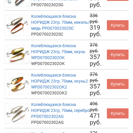
руб.
PPD07002302SG
336
Колеблющаяся блесна
руб.
НОРИДЖ 23гр, 70мм, никель/
Купить
319
медь PPD07002302SC
руб.
PPD07002302SC
376
Колеблющаяся блесна
руб.
НОРИДЖ 23гр, 70мм, окунь
Купить
357
WPD07002302OK
руб.
WPD07002302OK
376
Колеблющаяся блесна
руб.
НОРИДЖ 23гр, 70мм, окунь2
Купить
357
WPD07002302OK2
руб.
WPD07002302OK2
496
Колеблющаяся блесна
руб.
НОРИДЖ 23гр, 70мм, серебро
Купить
471
PPD07002302AG
руб.
PPD07002302AG