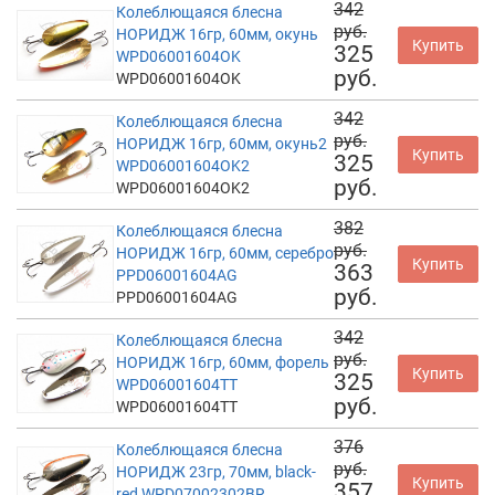
342
Колеблющаяся блесна
руб.
НОРИДЖ 16гр, 60мм, окунь
Купить
325
WPD06001604OK
руб.
WPD06001604OK
342
Колеблющаяся блесна
руб.
НОРИДЖ 16гр, 60мм, окунь2
Купить
325
WPD06001604OK2
руб.
WPD06001604OK2
382
Колеблющаяся блесна
руб.
НОРИДЖ 16гр, 60мм, серебро
Купить
363
PPD06001604AG
руб.
PPD06001604AG
342
Колеблющаяся блесна
руб.
НОРИДЖ 16гр, 60мм, форель
Купить
325
WPD06001604TT
руб.
WPD06001604TT
376
Колеблющаяся блесна
руб.
НОРИДЖ 23гр, 70мм, black-
Купить
357
red WPD07002302BR