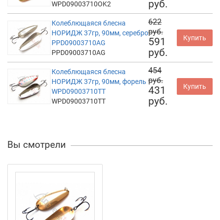
руб.
WPD09003710OK2
622
Колеблющаяся блесна
руб.
НОРИДЖ 37гр, 90мм, серебро
Купить
591
PPD09003710AG
руб.
PPD09003710AG
454
Колеблющаяся блесна
руб.
НОРИДЖ 37гр, 90мм, форель
Купить
431
WPD09003710TT
руб.
WPD09003710TT
Вы смотрели