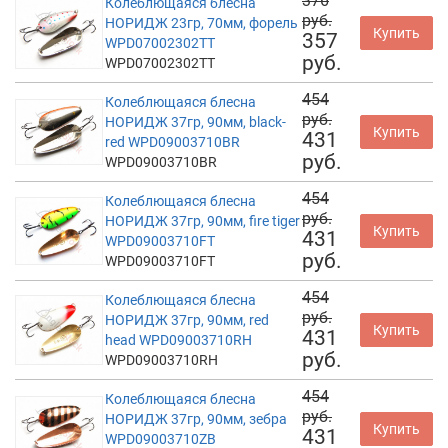
376
Колеблющаяся блесна
руб.
НОРИДЖ 23гр, 70мм, форель
Купить
357
WPD07002302TT
руб.
WPD07002302TT
454
Колеблющаяся блесна
руб.
НОРИДЖ 37гр, 90мм, black-
Купить
431
red WPD09003710BR
руб.
WPD09003710BR
454
Колеблющаяся блесна
руб.
НОРИДЖ 37гр, 90мм, fire tiger
Купить
431
WPD09003710FT
руб.
WPD09003710FT
454
Колеблющаяся блесна
руб.
НОРИДЖ 37гр, 90мм, red
Купить
431
head WPD09003710RH
руб.
WPD09003710RH
454
Колеблющаяся блесна
руб.
НОРИДЖ 37гр, 90мм, зебра
Купить
431
WPD09003710ZB