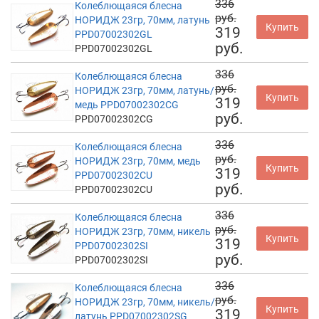
336
Колеблющаяся блесна
руб.
НОРИДЖ 23гр, 70мм, латунь
Купить
319
PPD07002302GL
руб.
PPD07002302GL
336
Колеблющаяся блесна
руб.
НОРИДЖ 23гр, 70мм, латунь/
Купить
319
медь PPD07002302CG
руб.
PPD07002302CG
336
Колеблющаяся блесна
руб.
НОРИДЖ 23гр, 70мм, медь
Купить
319
PPD07002302CU
руб.
PPD07002302CU
336
Колеблющаяся блесна
руб.
НОРИДЖ 23гр, 70мм, никель
Купить
319
PPD07002302SI
руб.
PPD07002302SI
336
Колеблющаяся блесна
руб.
НОРИДЖ 23гр, 70мм, никель/
Купить
319
латунь PPD07002302SG