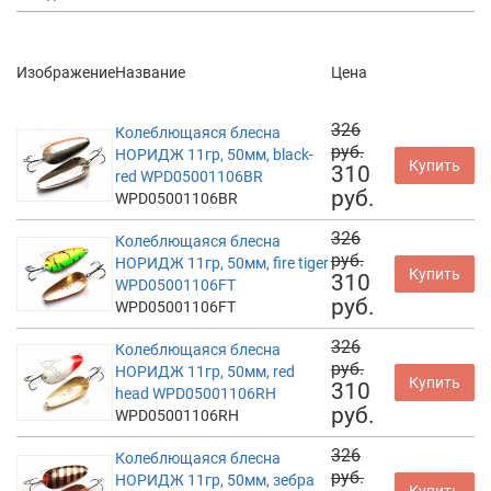
Изображение
Название
Цена
326
Колеблющаяся блесна
руб.
НОРИДЖ 11гр, 50мм, black-
Купить
310
red WPD05001106BR
руб.
WPD05001106BR
326
Колеблющаяся блесна
руб.
НОРИДЖ 11гр, 50мм, fire tiger
Купить
310
WPD05001106FT
руб.
WPD05001106FT
326
Колеблющаяся блесна
руб.
НОРИДЖ 11гр, 50мм, red
Купить
310
head WPD05001106RH
руб.
WPD05001106RH
326
Колеблющаяся блесна
руб.
НОРИДЖ 11гр, 50мм, зебра
Купить