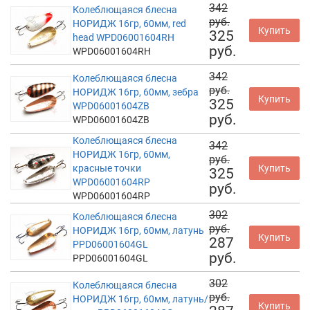
342
Колеблющаяся блесна
руб.
НОРИДЖ 16гр, 60мм, red
Купить
325
head WPD06001604RH
руб.
WPD06001604RH
342
Колеблющаяся блесна
руб.
НОРИДЖ 16гр, 60мм, зебра
Купить
325
WPD06001604ZB
руб.
WPD06001604ZB
Колеблющаяся блесна
342
НОРИДЖ 16гр, 60мм,
руб.
красные точки
Купить
325
WPD06001604RP
руб.
WPD06001604RP
302
Колеблющаяся блесна
руб.
НОРИДЖ 16гр, 60мм, латунь
Купить
287
PPD06001604GL
руб.
PPD06001604GL
302
Колеблющаяся блесна
руб.
НОРИДЖ 16гр, 60мм, латунь/
Купить