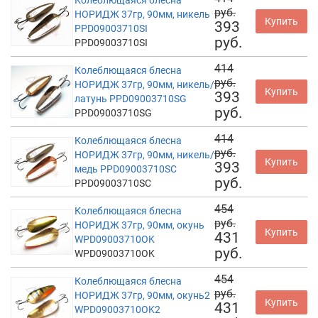
руб.
НОРИДЖ 37гр, 90мм, никель
Купить
393
PPD09003710SI
руб.
PPD09003710SI
414
Колеблющаяся блесна
руб.
НОРИДЖ 37гр, 90мм, никель/
Купить
393
латунь PPD09003710SG
руб.
PPD09003710SG
414
Колеблющаяся блесна
руб.
НОРИДЖ 37гр, 90мм, никель/
Купить
393
медь PPD09003710SC
руб.
PPD09003710SC
454
Колеблющаяся блесна
руб.
НОРИДЖ 37гр, 90мм, окунь
Купить
431
WPD09003710OK
руб.
WPD09003710OK
454
Колеблющаяся блесна
руб.
НОРИДЖ 37гр, 90мм, окунь2
Купить
431
WPD09003710OK2