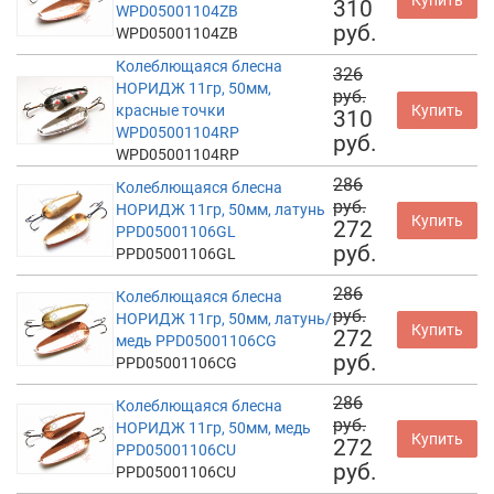
310
WPD05001104ZB
руб.
WPD05001104ZB
Колеблющаяся блесна
326
НОРИДЖ 11гр, 50мм,
руб.
красные точки
Купить
310
WPD05001104RP
руб.
WPD05001104RP
286
Колеблющаяся блесна
руб.
НОРИДЖ 11гр, 50мм, латунь
Купить
272
PPD05001106GL
руб.
PPD05001106GL
286
Колеблющаяся блесна
руб.
НОРИДЖ 11гр, 50мм, латунь/
Купить
272
медь PPD05001106CG
руб.
PPD05001106CG
286
Колеблющаяся блесна
руб.
НОРИДЖ 11гр, 50мм, медь
Купить
272
PPD05001106CU
руб.
PPD05001106CU