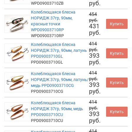
руб.
WPD09003710ZB
Колеблющаяся блесна
454
НОРИДЖ 37гр, 90мм,
руб.
красные точки
Купить
431
WPD09003710RP
руб.
WPD09003710RP
414
Колеблющаяся блесна
руб.
НОРИДЖ 37гр, 90мм, латунь
Купить
393
PPD09003710GL
руб.
PPD09003710GL
414
Колеблющаяся блесна
руб.
НОРИДЖ 37гр, 90мм, латунь/
Купить
393
медь PPD09003710CG
руб.
PPD09003710CG
414
Колеблющаяся блесна
руб.
НОРИДЖ 37гр, 90мм, медь
Купить
393
PPD09003710CU
руб.
PPD09003710CU
414
Колеблющаяся блесна