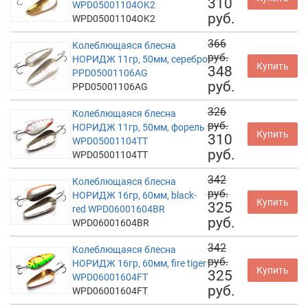
310
WPD05001104OK2
руб.
WPD05001104OK2
366
Колеблющаяся блесна
руб.
НОРИДЖ 11гр, 50мм, серебро
Купить
348
PPD05001106AG
руб.
PPD05001106AG
326
Колеблющаяся блесна
руб.
НОРИДЖ 11гр, 50мм, форель
Купить
310
WPD05001104TT
руб.
WPD05001104TT
342
Колеблющаяся блесна
руб.
НОРИДЖ 16гр, 60мм, black-
Купить
325
red WPD06001604BR
руб.
WPD06001604BR
342
Колеблющаяся блесна
руб.
НОРИДЖ 16гр, 60мм, fire tiger
Купить
325
WPD06001604FT
руб.
WPD06001604FT