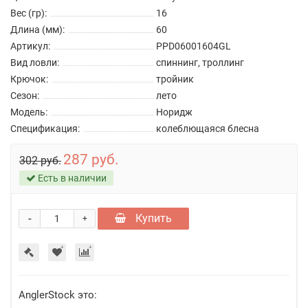
Вес (гр):
16
Длина (мм):
60
Артикул:
PPD06001604GL
Вид ловли:
спиннинг, троллинг
Крючок:
тройник
Сезон:
лето
Модель:
Норидж
Спецификация:
колеблющаяся блесна
287 руб.
302 руб.
Есть в наличии
-
Купить
+
AnglerStock это: