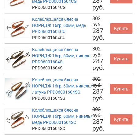
287
медь PPD06001604CG
руб.
PPD06001604CG
302
Колеблющаяся блесна
руб.
НОРИДЖ 16гр, 60мм, медь
Купить
287
PPD06001604CU
руб.
PPD06001604CU
302
Колеблющаяся блесна
руб.
НОРИДЖ 16гр, 60мм, никель
Купить
287
PPD06001604SI
руб.
PPD06001604SI
302
Колеблющаяся блесна
руб.
НОРИДЖ 16гр, 60мм, никель/
Купить
287
латунь PPD06001604SG
руб.
PPD06001604SG
302
Колеблющаяся блесна
руб.
НОРИДЖ 16гр, 60мм, никель/
Купить
287
медь PPD06001604SC
руб.
PPD06001604SC