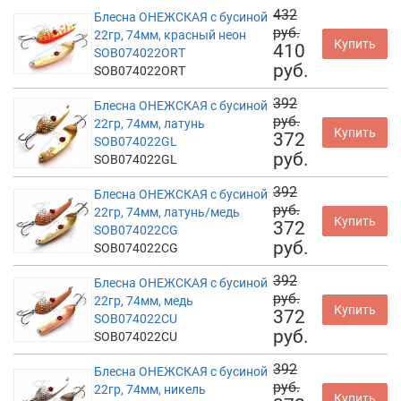
432
Блесна ОНЕЖСКАЯ с бусиной
руб.
22гр, 74мм, красный неон
Купить
410
SOB074022ORT
руб.
SOB074022ORT
392
Блесна ОНЕЖСКАЯ с бусиной
руб.
22гр, 74мм, латунь
Купить
372
SOB074022GL
руб.
SOB074022GL
392
Блесна ОНЕЖСКАЯ с бусиной
руб.
22гр, 74мм, латунь/медь
Купить
372
SOB074022CG
руб.
SOB074022CG
392
Блесна ОНЕЖСКАЯ с бусиной
руб.
22гр, 74мм, медь
Купить
372
SOB074022CU
руб.
SOB074022CU
392
Блесна ОНЕЖСКАЯ с бусиной
руб.
22гр, 74мм, никель
Купить