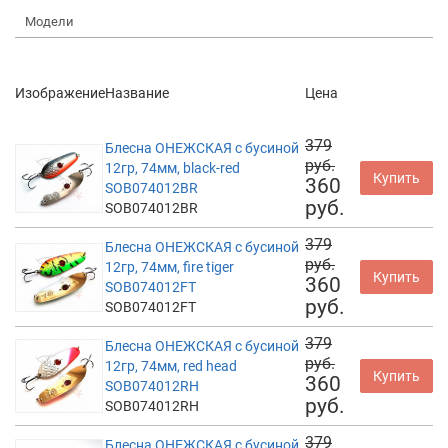
Модели
Изображение
Название
Цена
379
Блесна ОНЕЖСКАЯ с бусиной
руб.
12гр, 74мм, black-red
Купить
360
SOB074012BR
руб.
SOB074012BR
379
Блесна ОНЕЖСКАЯ с бусиной
руб.
12гр, 74мм, fire tiger
Купить
360
SOB074012FT
руб.
SOB074012FT
379
Блесна ОНЕЖСКАЯ с бусиной
руб.
12гр, 74мм, red head
Купить
360
SOB074012RH
руб.
SOB074012RH
379
Блесна ОНЕЖСКАЯ с бусиной