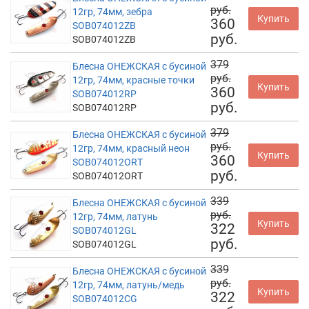
руб.
12гр, 74мм, зебра
Купить
360
SOB074012ZB
руб.
SOB074012ZB
379
Блесна ОНЕЖСКАЯ с бусиной
руб.
12гр, 74мм, красные точки
Купить
360
SOB074012RP
руб.
SOB074012RP
379
Блесна ОНЕЖСКАЯ с бусиной
руб.
12гр, 74мм, красный неон
Купить
360
SOB074012ORT
руб.
SOB074012ORT
339
Блесна ОНЕЖСКАЯ с бусиной
руб.
12гр, 74мм, латунь
Купить
322
SOB074012GL
руб.
SOB074012GL
339
Блесна ОНЕЖСКАЯ с бусиной
руб.
12гр, 74мм, латунь/медь
Купить
322
SOB074012CG