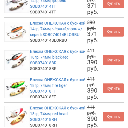
14гр, 74мм, форель
Купить
371
SOB074014TT
руб.
SOB074014TT
390
Блесна ОНЕЖСКАЯ с бусиной
руб.
14гр, 74мм, чёрный/оранж/
Купить
371
серый SOB074014BLORBU
руб.
SOB074014BLORBU
411
Блесна ОНЕЖСКАЯ с бусиной
руб.
18гр, 74мм, black-red
Купить
390
SOB074018BR
руб.
SOB074018BR
411
Блесна ОНЕЖСКАЯ с бусиной
руб.
18гр, 74мм, fire tiger
Купить
390
SOB074018FT
руб.
SOB074018FT
411
Блесна ОНЕЖСКАЯ с бусиной
руб.
18гр, 74мм, red head
Купить
390
SOB074018RH
руб.
SOB074018RH