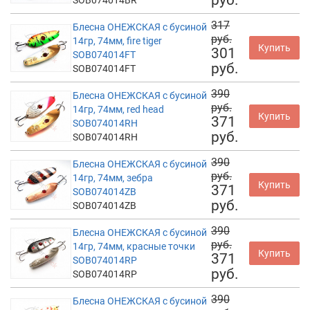
руб.
SOB074014BR
317
Блесна ОНЕЖСКАЯ с бусиной
руб.
14гр, 74мм, fire tiger
Купить
301
SOB074014FT
руб.
SOB074014FT
390
Блесна ОНЕЖСКАЯ с бусиной
руб.
14гр, 74мм, red head
Купить
371
SOB074014RH
руб.
SOB074014RH
390
Блесна ОНЕЖСКАЯ с бусиной
руб.
14гр, 74мм, зебра
Купить
371
SOB074014ZB
руб.
SOB074014ZB
390
Блесна ОНЕЖСКАЯ с бусиной
руб.
14гр, 74мм, красные точки
Купить
371
SOB074014RP
руб.
SOB074014RP
390
Блесна ОНЕЖСКАЯ с бусиной