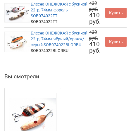
432
Блесна ОНЕЖСКАЯ с бусиной
руб.
22гр, 74мм, форель
Купить
410
SOB074022TT
руб.
SOB074022TT
432
Блесна ОНЕЖСКАЯ с бусиной
руб.
22гр, 74мм, чёрный/оранж/
Купить
410
серый SOB074022BLORBU
руб.
SOB074022BLORBU
Вы смотрели