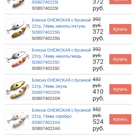
372
SOB074022SI
руб.
SOB074022SI
392
Блесна ОНЕЖСКАЯ с бусиной
руб.
22гр, 74мм, никель/латунь
Купить
372
SOB074022SG
руб.
SOB074022SG
392
Блесна ОНЕЖСКАЯ с бусиной
руб.
22гр, 74мм, никель/медь
Купить
372
SOB074022SC
руб.
SOB074022SC
432
Блесна ОНЕЖСКАЯ с бусиной
руб.
22гр, 74мм, окунь
Купить
410
SOB074022OK
руб.
SOB074022OK
552
Блесна ОНЕЖСКАЯ с бусиной
руб.
22гр, 74мм, серебро
Купить
524
SOB074022AG
руб.
SOB074022AG