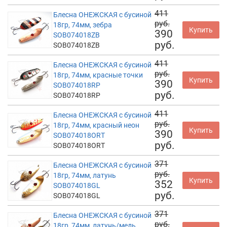
411
Блесна ОНЕЖСКАЯ с бусиной
руб.
18гр, 74мм, зебра
Купить
390
SOB074018ZB
руб.
SOB074018ZB
411
Блесна ОНЕЖСКАЯ с бусиной
руб.
18гр, 74мм, красные точки
Купить
390
SOB074018RP
руб.
SOB074018RP
411
Блесна ОНЕЖСКАЯ с бусиной
руб.
18гр, 74мм, красный неон
Купить
390
SOB074018ORT
руб.
SOB074018ORT
371
Блесна ОНЕЖСКАЯ с бусиной
руб.
18гр, 74мм, латунь
Купить
352
SOB074018GL
руб.
SOB074018GL
371
Блесна ОНЕЖСКАЯ с бусиной
руб.
18гр, 74мм, латунь/медь