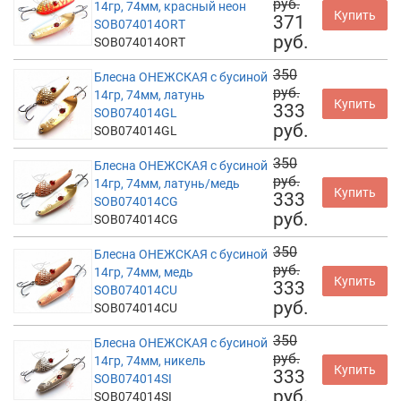
руб.
14гр, 74мм, красный неон
Купить
371
SOB074014ORT
руб.
SOB074014ORT
350
Блесна ОНЕЖСКАЯ с бусиной
руб.
14гр, 74мм, латунь
Купить
333
SOB074014GL
руб.
SOB074014GL
350
Блесна ОНЕЖСКАЯ с бусиной
руб.
14гр, 74мм, латунь/медь
Купить
333
SOB074014CG
руб.
SOB074014CG
350
Блесна ОНЕЖСКАЯ с бусиной
руб.
14гр, 74мм, медь
Купить
333
SOB074014CU
руб.
SOB074014CU
350
Блесна ОНЕЖСКАЯ с бусиной
руб.
14гр, 74мм, никель
Купить
333
SOB074014SI
руб.
SOB074014SI