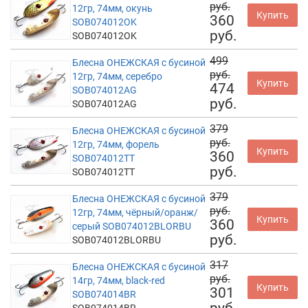
руб.
12гр, 74мм, окунь
Купить
360
SOB074012OK
руб.
SOB074012OK
499
Блесна ОНЕЖСКАЯ с бусиной
руб.
12гр, 74мм, серебро
Купить
474
SOB074012AG
руб.
SOB074012AG
379
Блесна ОНЕЖСКАЯ с бусиной
руб.
12гр, 74мм, форель
Купить
360
SOB074012TT
руб.
SOB074012TT
379
Блесна ОНЕЖСКАЯ с бусиной
руб.
12гр, 74мм, чёрный/оранж/
Купить
360
серый SOB074012BLORBU
руб.
SOB074012BLORBU
317
Блесна ОНЕЖСКАЯ с бусиной
руб.
14гр, 74мм, black-red
Купить
301
SOB074014BR