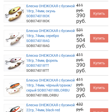
411
Блесна ОНЕЖСКАЯ с бусиной
руб.
18гр, 74мм, окунь
Купить
390
SOB074018OK
руб.
SOB074018OK
531
Блесна ОНЕЖСКАЯ с бусиной
руб.
18гр, 74мм, серебро
Купить
504
SOB074018AG
руб.
SOB074018AG
411
Блесна ОНЕЖСКАЯ с бусиной
руб.
18гр, 74мм, форель
Купить
390
SOB074018TT
руб.
SOB074018TT
411
Блесна ОНЕЖСКАЯ с бусиной
руб.
18гр, 74мм, чёрный/оранж/
Купить
390
серый SOB074018BLORBU
руб.
SOB074018BLORBU
432
Блесна ОНЕЖСКАЯ с бусиной
руб.
22гр, 74мм, black-red