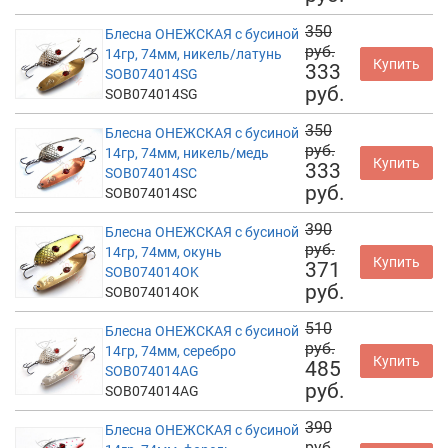
350
Блесна ОНЕЖСКАЯ с бусиной
руб.
14гр, 74мм, никель/латунь
Купить
333
SOB074014SG
руб.
SOB074014SG
350
Блесна ОНЕЖСКАЯ с бусиной
руб.
14гр, 74мм, никель/медь
Купить
333
SOB074014SC
руб.
SOB074014SC
390
Блесна ОНЕЖСКАЯ с бусиной
руб.
14гр, 74мм, окунь
Купить
371
SOB074014OK
руб.
SOB074014OK
510
Блесна ОНЕЖСКАЯ с бусиной
руб.
14гр, 74мм, серебро
Купить
485
SOB074014AG
руб.
SOB074014AG
390
Блесна ОНЕЖСКАЯ с бусиной
руб.