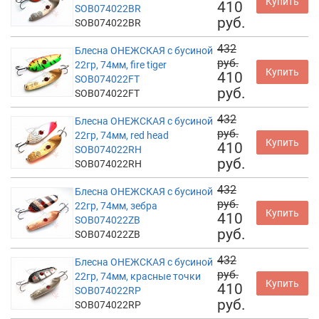
Купить
410
SOB074022BR
руб.
SOB074022BR
432
Блесна ОНЕЖСКАЯ с бусиной
руб.
22гр, 74мм, fire tiger
Купить
410
SOB074022FT
руб.
SOB074022FT
432
Блесна ОНЕЖСКАЯ с бусиной
руб.
22гр, 74мм, red head
Купить
410
SOB074022RH
руб.
SOB074022RH
432
Блесна ОНЕЖСКАЯ с бусиной
руб.
22гр, 74мм, зебра
Купить
410
SOB074022ZB
руб.
SOB074022ZB
432
Блесна ОНЕЖСКАЯ с бусиной
руб.
22гр, 74мм, красные точки
Купить
410
SOB074022RP
руб.
SOB074022RP