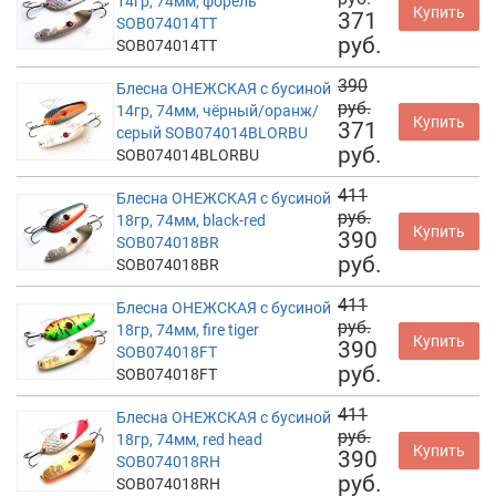
14гр, 74мм, форель
Купить
371
SOB074014TT
руб.
SOB074014TT
390
Блесна ОНЕЖСКАЯ с бусиной
руб.
14гр, 74мм, чёрный/оранж/
Купить
371
серый SOB074014BLORBU
руб.
SOB074014BLORBU
411
Блесна ОНЕЖСКАЯ с бусиной
руб.
18гр, 74мм, black-red
Купить
390
SOB074018BR
руб.
SOB074018BR
411
Блесна ОНЕЖСКАЯ с бусиной
руб.
18гр, 74мм, fire tiger
Купить
390
SOB074018FT
руб.
SOB074018FT
411
Блесна ОНЕЖСКАЯ с бусиной
руб.
18гр, 74мм, red head
Купить
390
SOB074018RH
руб.
SOB074018RH