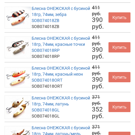
411
Блесна ОНЕЖСКАЯ с бусиной
руб.
18гр, 74мм, зебра
Купить
390
SOB074018ZB
руб.
SOB074018ZB
411
Блесна ОНЕЖСКАЯ с бусиной
руб.
18гр, 74мм, красные точки
Купить
390
SOB074018RP
руб.
SOB074018RP
411
Блесна ОНЕЖСКАЯ с бусиной
руб.
18гр, 74мм, красный неон
Купить
390
SOB074018ORT
руб.
SOB074018ORT
371
Блесна ОНЕЖСКАЯ с бусиной
руб.
18гр, 74мм, латунь
Купить
352
SOB074018GL
руб.
SOB074018GL
371
Блесна ОНЕЖСКАЯ с бусиной
руб.
18гр, 74мм, латунь/медь