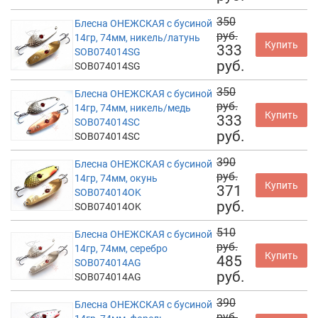
350
Блесна ОНЕЖСКАЯ с бусиной
руб.
14гр, 74мм, никель/латунь
Купить
333
SOB074014SG
руб.
SOB074014SG
350
Блесна ОНЕЖСКАЯ с бусиной
руб.
14гр, 74мм, никель/медь
Купить
333
SOB074014SC
руб.
SOB074014SC
390
Блесна ОНЕЖСКАЯ с бусиной
руб.
14гр, 74мм, окунь
Купить
371
SOB074014OK
руб.
SOB074014OK
510
Блесна ОНЕЖСКАЯ с бусиной
руб.
14гр, 74мм, серебро
Купить
485
SOB074014AG
руб.
SOB074014AG
390
Блесна ОНЕЖСКАЯ с бусиной
руб.