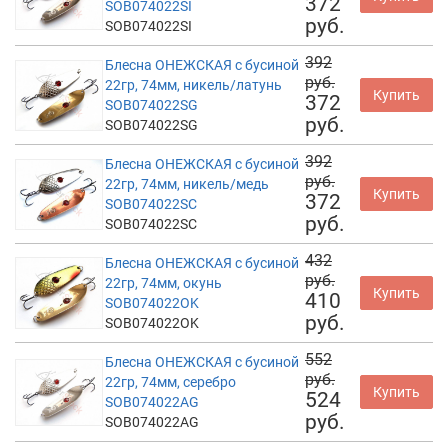
372
SOB074022SI
руб.
SOB074022SI
392
Блесна ОНЕЖСКАЯ с бусиной
руб.
22гр, 74мм, никель/латунь
Купить
372
SOB074022SG
руб.
SOB074022SG
392
Блесна ОНЕЖСКАЯ с бусиной
руб.
22гр, 74мм, никель/медь
Купить
372
SOB074022SC
руб.
SOB074022SC
432
Блесна ОНЕЖСКАЯ с бусиной
руб.
22гр, 74мм, окунь
Купить
410
SOB074022OK
руб.
SOB074022OK
552
Блесна ОНЕЖСКАЯ с бусиной
руб.
22гр, 74мм, серебро
Купить
524
SOB074022AG
руб.
SOB074022AG