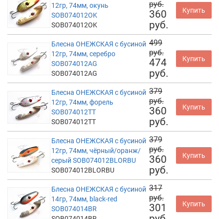
руб.
12гр, 74мм, окунь
Купить
360
SOB074012OK
руб.
SOB074012OK
499
Блесна ОНЕЖСКАЯ с бусиной
руб.
12гр, 74мм, серебро
Купить
474
SOB074012AG
руб.
SOB074012AG
379
Блесна ОНЕЖСКАЯ с бусиной
руб.
12гр, 74мм, форель
Купить
360
SOB074012TT
руб.
SOB074012TT
379
Блесна ОНЕЖСКАЯ с бусиной
руб.
12гр, 74мм, чёрный/оранж/
Купить
360
серый SOB074012BLORBU
руб.
SOB074012BLORBU
317
Блесна ОНЕЖСКАЯ с бусиной
руб.
14гр, 74мм, black-red
Купить
301
SOB074014BR
руб.
SOB074014BR