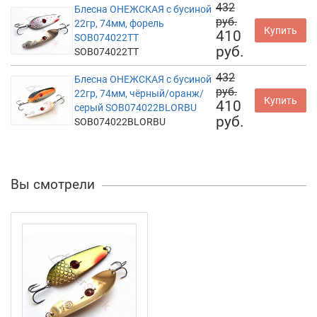
432
Блесна ОНЕЖСКАЯ с бусиной
руб.
22гр, 74мм, форель
Купить
410
SOB074022TT
руб.
SOB074022TT
432
Блесна ОНЕЖСКАЯ с бусиной
руб.
22гр, 74мм, чёрный/оранж/
Купить
410
серый SOB074022BLORBU
руб.
SOB074022BLORBU
Вы смотрели