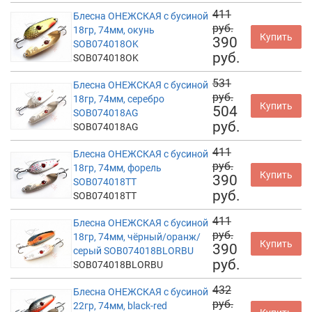
411
Блесна ОНЕЖСКАЯ с бусиной
руб.
18гр, 74мм, окунь
Купить
390
SOB074018OK
руб.
SOB074018OK
531
Блесна ОНЕЖСКАЯ с бусиной
руб.
18гр, 74мм, серебро
Купить
504
SOB074018AG
руб.
SOB074018AG
411
Блесна ОНЕЖСКАЯ с бусиной
руб.
18гр, 74мм, форель
Купить
390
SOB074018TT
руб.
SOB074018TT
411
Блесна ОНЕЖСКАЯ с бусиной
руб.
18гр, 74мм, чёрный/оранж/
Купить
390
серый SOB074018BLORBU
руб.
SOB074018BLORBU
432
Блесна ОНЕЖСКАЯ с бусиной
руб.
22гр, 74мм, black-red