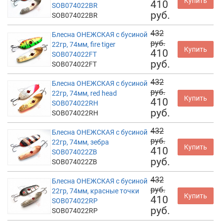
Купить
410
SOB074022BR
руб.
SOB074022BR
432
Блесна ОНЕЖСКАЯ с бусиной
руб.
22гр, 74мм, fire tiger
Купить
410
SOB074022FT
руб.
SOB074022FT
432
Блесна ОНЕЖСКАЯ с бусиной
руб.
22гр, 74мм, red head
Купить
410
SOB074022RH
руб.
SOB074022RH
432
Блесна ОНЕЖСКАЯ с бусиной
руб.
22гр, 74мм, зебра
Купить
410
SOB074022ZB
руб.
SOB074022ZB
432
Блесна ОНЕЖСКАЯ с бусиной
руб.
22гр, 74мм, красные точки
Купить
410
SOB074022RP
руб.
SOB074022RP