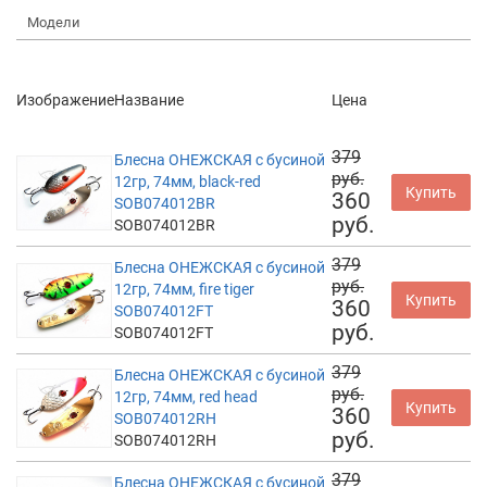
Модели
Изображение
Название
Цена
379
Блесна ОНЕЖСКАЯ с бусиной
руб.
12гр, 74мм, black-red
Купить
360
SOB074012BR
руб.
SOB074012BR
379
Блесна ОНЕЖСКАЯ с бусиной
руб.
12гр, 74мм, fire tiger
Купить
360
SOB074012FT
руб.
SOB074012FT
379
Блесна ОНЕЖСКАЯ с бусиной
руб.
12гр, 74мм, red head
Купить
360
SOB074012RH
руб.
SOB074012RH
379
Блесна ОНЕЖСКАЯ с бусиной