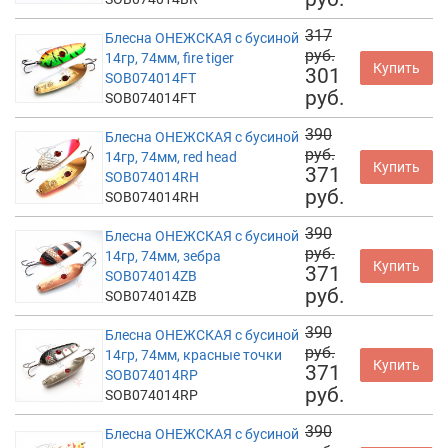
317
Блесна ОНЕЖСКАЯ с бусиной
руб.
14гр, 74мм, fire tiger
Купить
301
SOB074014FT
руб.
SOB074014FT
390
Блесна ОНЕЖСКАЯ с бусиной
руб.
14гр, 74мм, red head
Купить
371
SOB074014RH
руб.
SOB074014RH
390
Блесна ОНЕЖСКАЯ с бусиной
руб.
14гр, 74мм, зебра
Купить
371
SOB074014ZB
руб.
SOB074014ZB
390
Блесна ОНЕЖСКАЯ с бусиной
руб.
14гр, 74мм, красные точки
Купить
371
SOB074014RP
руб.
SOB074014RP
390
Блесна ОНЕЖСКАЯ с бусиной