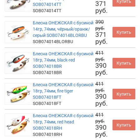
Купить
371
SOB074014TT
руб.
SOB074014TT
390
Блесна ОНЕЖСКАЯ с бусиной
руб.
14гр, 74мм, чёрный/оранж/
Купить
371
серый SOB074014BLORBU
руб.
SOB074014BLORBU
411
Блесна ОНЕЖСКАЯ с бусиной
руб.
18гр, 74мм, black-red
Купить
390
SOB074018BR
руб.
SOB074018BR
411
Блесна ОНЕЖСКАЯ с бусиной
руб.
18гр, 74мм, fire tiger
Купить
390
SOB074018FT
руб.
SOB074018FT
411
Блесна ОНЕЖСКАЯ с бусиной
руб.
18гр, 74мм, red head
Купить
390
SOB074018RH
руб.
SOB074018RH