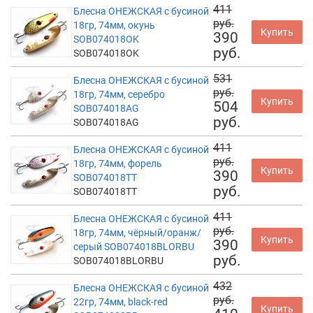
411
Блесна ОНЕЖСКАЯ с бусиной
руб.
18гр, 74мм, окунь
Купить
390
SOB074018OK
руб.
SOB074018OK
531
Блесна ОНЕЖСКАЯ с бусиной
руб.
18гр, 74мм, серебро
Купить
504
SOB074018AG
руб.
SOB074018AG
411
Блесна ОНЕЖСКАЯ с бусиной
руб.
18гр, 74мм, форель
Купить
390
SOB074018TT
руб.
SOB074018TT
411
Блесна ОНЕЖСКАЯ с бусиной
руб.
18гр, 74мм, чёрный/оранж/
Купить
390
серый SOB074018BLORBU
руб.
SOB074018BLORBU
432
Блесна ОНЕЖСКАЯ с бусиной
руб.
22гр, 74мм, black-red
Купить