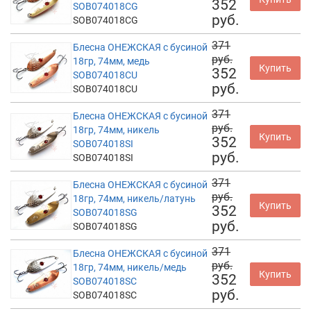
352
SOB074018CG
руб.
SOB074018CG
371
Блесна ОНЕЖСКАЯ с бусиной
руб.
18гр, 74мм, медь
Купить
352
SOB074018CU
руб.
SOB074018CU
371
Блесна ОНЕЖСКАЯ с бусиной
руб.
18гр, 74мм, никель
Купить
352
SOB074018SI
руб.
SOB074018SI
371
Блесна ОНЕЖСКАЯ с бусиной
руб.
18гр, 74мм, никель/латунь
Купить
352
SOB074018SG
руб.
SOB074018SG
371
Блесна ОНЕЖСКАЯ с бусиной
руб.
18гр, 74мм, никель/медь
Купить
352
SOB074018SC
руб.
SOB074018SC