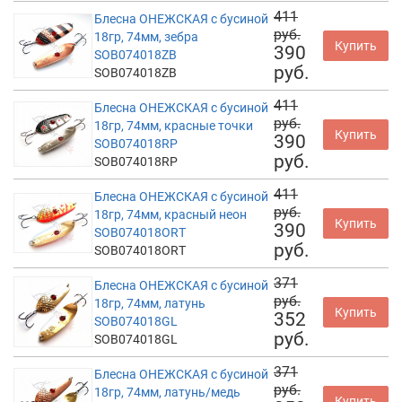
411
Блесна ОНЕЖСКАЯ с бусиной
руб.
18гр, 74мм, зебра
Купить
390
SOB074018ZB
руб.
SOB074018ZB
411
Блесна ОНЕЖСКАЯ с бусиной
руб.
18гр, 74мм, красные точки
Купить
390
SOB074018RP
руб.
SOB074018RP
411
Блесна ОНЕЖСКАЯ с бусиной
руб.
18гр, 74мм, красный неон
Купить
390
SOB074018ORT
руб.
SOB074018ORT
371
Блесна ОНЕЖСКАЯ с бусиной
руб.
18гр, 74мм, латунь
Купить
352
SOB074018GL
руб.
SOB074018GL
371
Блесна ОНЕЖСКАЯ с бусиной
руб.
18гр, 74мм, латунь/медь
Купить