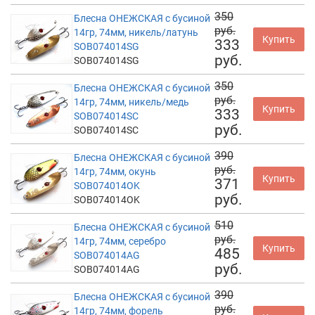
350
Блесна ОНЕЖСКАЯ с бусиной
руб.
14гр, 74мм, никель/латунь
Купить
333
SOB074014SG
руб.
SOB074014SG
350
Блесна ОНЕЖСКАЯ с бусиной
руб.
14гр, 74мм, никель/медь
Купить
333
SOB074014SC
руб.
SOB074014SC
390
Блесна ОНЕЖСКАЯ с бусиной
руб.
14гр, 74мм, окунь
Купить
371
SOB074014OK
руб.
SOB074014OK
510
Блесна ОНЕЖСКАЯ с бусиной
руб.
14гр, 74мм, серебро
Купить
485
SOB074014AG
руб.
SOB074014AG
390
Блесна ОНЕЖСКАЯ с бусиной
руб.
14гр, 74мм, форель