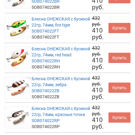
410
SOB074022BR
руб.
SOB074022BR
432
Блесна ОНЕЖСКАЯ с бусиной
руб.
22гр, 74мм, fire tiger
Купить
410
SOB074022FT
руб.
SOB074022FT
432
Блесна ОНЕЖСКАЯ с бусиной
руб.
22гр, 74мм, red head
Купить
410
SOB074022RH
руб.
SOB074022RH
432
Блесна ОНЕЖСКАЯ с бусиной
руб.
22гр, 74мм, зебра
Купить
410
SOB074022ZB
руб.
SOB074022ZB
432
Блесна ОНЕЖСКАЯ с бусиной
руб.
22гр, 74мм, красные точки
Купить
410
SOB074022RP
руб.
SOB074022RP