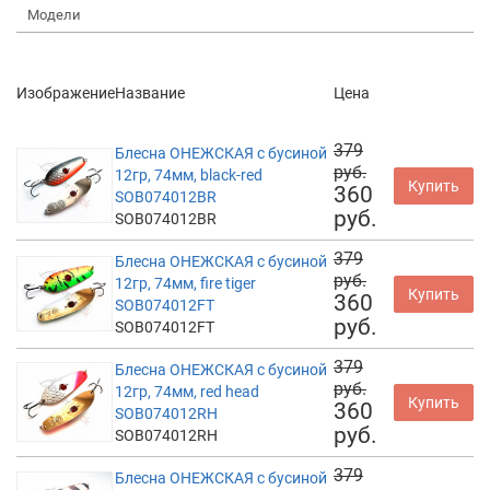
Модели
Изображение
Название
Цена
379
Блесна ОНЕЖСКАЯ с бусиной
руб.
12гр, 74мм, black-red
Купить
360
SOB074012BR
руб.
SOB074012BR
379
Блесна ОНЕЖСКАЯ с бусиной
руб.
12гр, 74мм, fire tiger
Купить
360
SOB074012FT
руб.
SOB074012FT
379
Блесна ОНЕЖСКАЯ с бусиной
руб.
12гр, 74мм, red head
Купить
360
SOB074012RH
руб.
SOB074012RH
379
Блесна ОНЕЖСКАЯ с бусиной