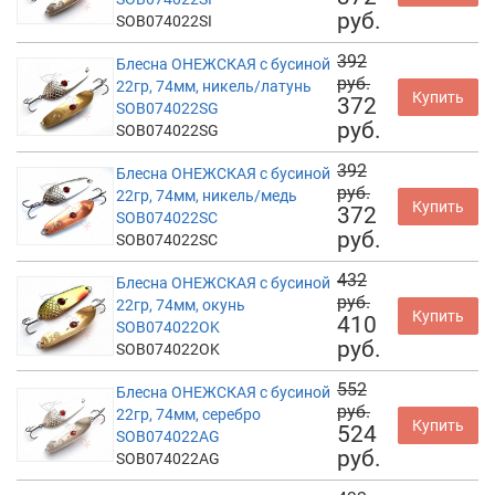
руб.
SOB074022SI
392
Блесна ОНЕЖСКАЯ с бусиной
руб.
22гр, 74мм, никель/латунь
Купить
372
SOB074022SG
руб.
SOB074022SG
392
Блесна ОНЕЖСКАЯ с бусиной
руб.
22гр, 74мм, никель/медь
Купить
372
SOB074022SC
руб.
SOB074022SC
432
Блесна ОНЕЖСКАЯ с бусиной
руб.
22гр, 74мм, окунь
Купить
410
SOB074022OK
руб.
SOB074022OK
552
Блесна ОНЕЖСКАЯ с бусиной
руб.
22гр, 74мм, серебро
Купить
524
SOB074022AG
руб.
SOB074022AG