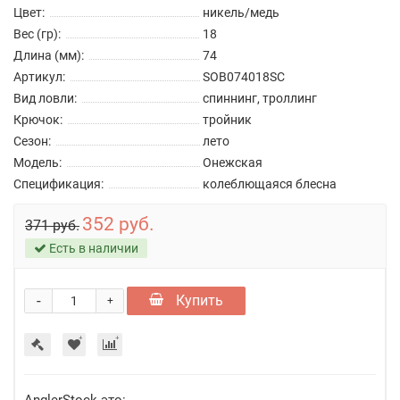
Цвет:
никель/медь
Вес (гр):
18
Длина (мм):
74
Артикул:
SOB074018SC
Вид ловли:
спиннинг, троллинг
Крючок:
тройник
Сезон:
лето
Модель:
Онежская
Спецификация:
колеблющаяся блесна
352 руб.
371 руб.
Есть в наличии
-
Купить
+
AnglerStock это: