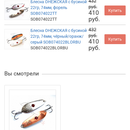
432
Блесна ОНЕЖСКАЯ с бусиной
руб.
22гр, 74мм, форель
Купить
410
SOB074022TT
руб.
SOB074022TT
432
Блесна ОНЕЖСКАЯ с бусиной
руб.
22гр, 74мм, чёрный/оранж/
Купить
410
серый SOB074022BLORBU
руб.
SOB074022BLORBU
Вы смотрели