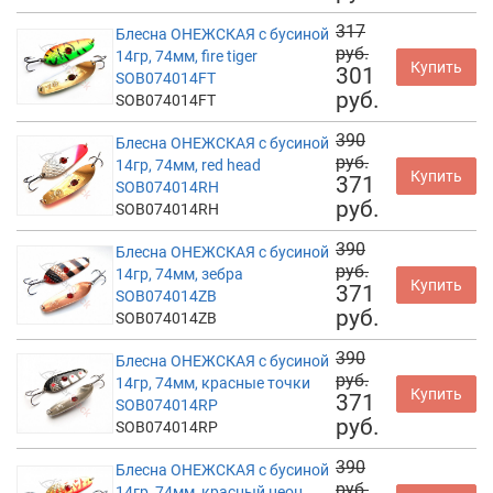
317
Блесна ОНЕЖСКАЯ с бусиной
руб.
14гр, 74мм, fire tiger
Купить
301
SOB074014FT
руб.
SOB074014FT
390
Блесна ОНЕЖСКАЯ с бусиной
руб.
14гр, 74мм, red head
Купить
371
SOB074014RH
руб.
SOB074014RH
390
Блесна ОНЕЖСКАЯ с бусиной
руб.
14гр, 74мм, зебра
Купить
371
SOB074014ZB
руб.
SOB074014ZB
390
Блесна ОНЕЖСКАЯ с бусиной
руб.
14гр, 74мм, красные точки
Купить
371
SOB074014RP
руб.
SOB074014RP
390
Блесна ОНЕЖСКАЯ с бусиной
руб.
14гр, 74мм, красный неон