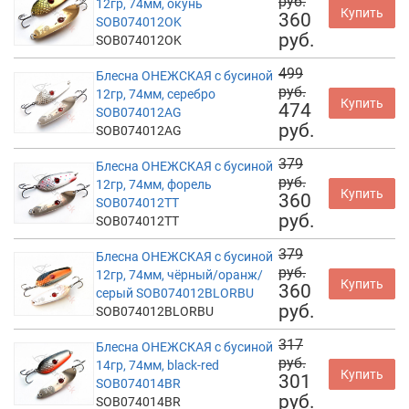
руб.
12гр, 74мм, окунь
Купить
360
SOB074012OK
руб.
SOB074012OK
499
Блесна ОНЕЖСКАЯ с бусиной
руб.
12гр, 74мм, серебро
Купить
474
SOB074012AG
руб.
SOB074012AG
379
Блесна ОНЕЖСКАЯ с бусиной
руб.
12гр, 74мм, форель
Купить
360
SOB074012TT
руб.
SOB074012TT
379
Блесна ОНЕЖСКАЯ с бусиной
руб.
12гр, 74мм, чёрный/оранж/
Купить
360
серый SOB074012BLORBU
руб.
SOB074012BLORBU
317
Блесна ОНЕЖСКАЯ с бусиной
руб.
14гр, 74мм, black-red
Купить
301
SOB074014BR
руб.
SOB074014BR