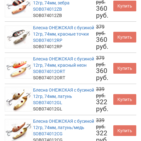
руб.
12гр, 74мм, зебра
Купить
360
SOB074012ZB
руб.
SOB074012ZB
379
Блесна ОНЕЖСКАЯ с бусиной
руб.
12гр, 74мм, красные точки
Купить
360
SOB074012RP
руб.
SOB074012RP
379
Блесна ОНЕЖСКАЯ с бусиной
руб.
12гр, 74мм, красный неон
Купить
360
SOB074012ORT
руб.
SOB074012ORT
339
Блесна ОНЕЖСКАЯ с бусиной
руб.
12гр, 74мм, латунь
Купить
322
SOB074012GL
руб.
SOB074012GL
339
Блесна ОНЕЖСКАЯ с бусиной
руб.
12гр, 74мм, латунь/медь
Купить
322
SOB074012CG
руб.
SOB074012CG