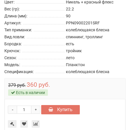
Цвет:
Никель + красный флекс
Вес (гр):
22.2
Длина (мм):
90
Артикул:
PPN09002201SRF
Тип приманки:
колеблющаяся блесна
Вид ловли:
спиннинг, троллинг
Бородка:
есть
Крючок:
тройник
Сезон:
лето
Модель:
Планктон
Спецификация:
колеблющаяся блесна
360 руб.
379 руб.
Есть в наличии
-
Купить
+