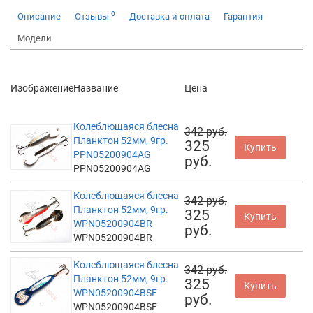
0
Описание
Отзывы
Доставка и оплата
Гарантия
Модели
Изображение
Название
Цена
Колеблющаяся блесна
342 руб.
Планктон 52мм, 9гр.
325
Купить
PPN05200904AG
руб.
PPN05200904AG
Колеблющаяся блесна
342 руб.
Планктон 52мм, 9гр.
325
Купить
WPN05200904BR
руб.
WPN05200904BR
Колеблющаяся блесна
342 руб.
Планктон 52мм, 9гр.
325
Купить
WPN05200904BSF
руб.
WPN05200904BSF