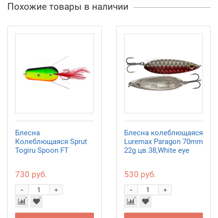
Похожие товары в наличии
Блесна
Блесна колеблющаяся
Колеблющаяся Sprut
Luremax Paragon 70mm
Togiru Spoon FT
22g цв.38,White eye
730 руб.
530 руб.
-
-
+
+