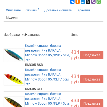
0
Описание
Отзывы
Доставка и оплата
Гарантия
Модели
Изображение
Название
Цена
Колеблющаяся блесна
незацепляйка RAPALA
434
Minnow Spoon 05 /BSD / 5см,
Предзаказ
руб.
7гр.
RMS05-BSD
Колеблющаяся блесна
незацепляйка RAPALA
434
Minnow Spoon 05 /CLT / 5см,
Предзаказ
руб.
7гр.
RMS05-CLT
Колеблющаяся блесна
незацепляйка RAPALA
434
Minnow Spoon 05 /FLP / 5см,
Предзаказ
руб.