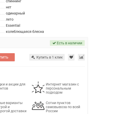
спиннинг
нет
одинарный
лето
Essential
колеблющаяся блесна
Есть в наличии
пить
Купить в 1 клик
ки и акции для
Интернет магазин с
ентов
персональным
подходом
ные варианты
Сотни пунктов
трой и
самовывоза по всей
рогой доставки
России