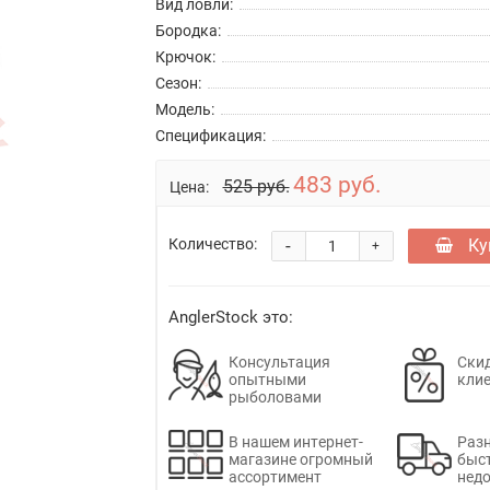
Вид ловли:
Бородка:
Крючок:
Сезон:
Модель:
Спецификация:
483 руб.
525 руб.
Цена:
-
Ку
Количество:
+
AnglerStock это:
Консультация
Скид
опытными
кли
рыболовами
В нашем интернет-
Раз
магазине огромный
быс
ассортимент
недо