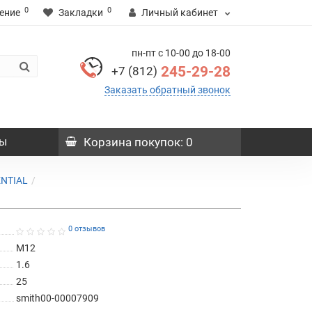
0
0
ение
Закладки
Личный кабинет
пн-пт с 10-00 до 18-00
245-29-28
+7 (812)
Заказать обратный звонок
ы
Корзина
покупок
: 0
ENTIAL
0 отзывов
M12
1.6
25
smith00-00007909