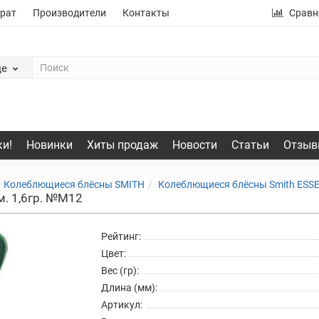
рат
Производители
Контакты
Сравн
де
и!
Новинки
Хиты продаж
Новости
Статьи
Отзыв
Колеблющиеся блёсны SMITH
Колеблющиеся блёсны Smith ESS
м. 1,6гр. №M12
Рейтинг:
Цвет:
Вес (гр):
Длина (мм):
Артикул: