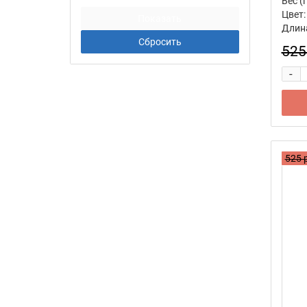
Вес (г
Цвет:
Длина
525
-
525 