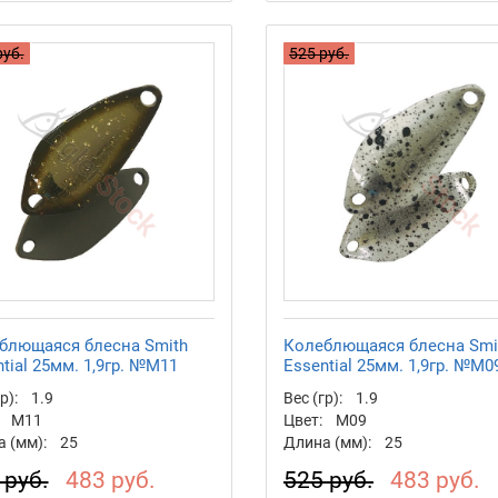
руб.
525 руб.
блющаяся блесна Smith
Колеблющаяся блесна Smi
tial 25мм. 1,9гр. №M11
Essential 25мм. 1,9гр. №M0
р):
1.9
Вес (гр):
1.9
M11
Цвет:
M09
 (мм):
25
Длина (мм):
25
 руб.
483 руб.
525 руб.
483 руб.