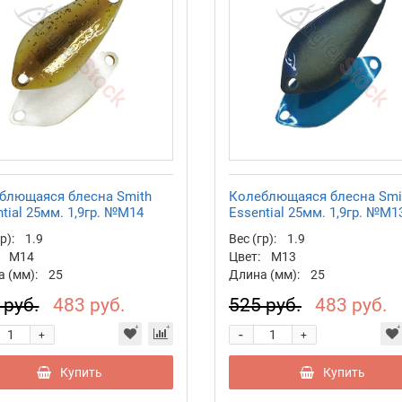
блющаяся блесна Smith
Колеблющаяся блесна Smi
tial 25мм. 1,9гр. №M14
Essential 25мм. 1,9гр. №M1
р):
1.9
Вес (гр):
1.9
M14
Цвет:
M13
 (мм):
25
Длина (мм):
25
 руб.
483 руб.
525 руб.
483 руб.
-
+
+
Купить
Купить