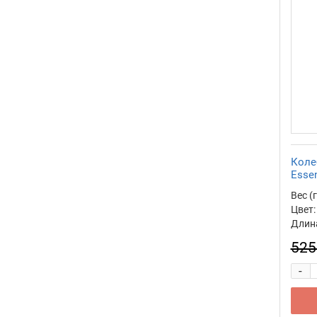
Коле
Essen
Вес (г
Цвет:
Длина
525
-