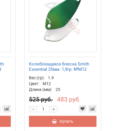
th
Колеблющаяся блесна Smith
3
Essential 25мм. 1,9гр. №M12
Вес (гр):
1.9
Цвет:
M12
Длина (мм):
25
525 руб.
483 руб.
-
+
Купить