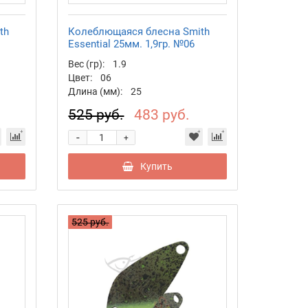
th
Колеблющаяся блесна Smith
Essential 25мм. 1,9гр. №06
Вес (гр):
1.9
Цвет:
06
Длина (мм):
25
525 руб.
483 руб.
-
+
Купить
525 руб.