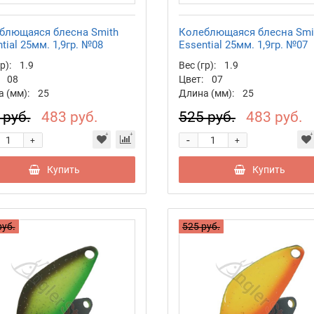
блющаяся блесна Smith
Колеблющаяся блесна Smi
tial 25мм. 1,9гр. №08
Essential 25мм. 1,9гр. №07
р):
1.9
Вес (гр):
1.9
08
Цвет:
07
 (мм):
25
Длина (мм):
25
 руб.
483 руб.
525 руб.
483 руб.
-
+
+
Купить
Купить
руб.
525 руб.