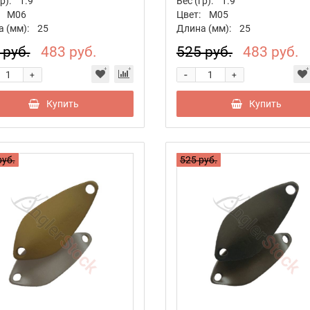
р):
1.9
Вес (гр):
1.9
M06
Цвет:
M05
 (мм):
25
Длина (мм):
25
 руб.
483 руб.
525 руб.
483 руб.
-
+
+
Купить
Купить
руб.
525 руб.