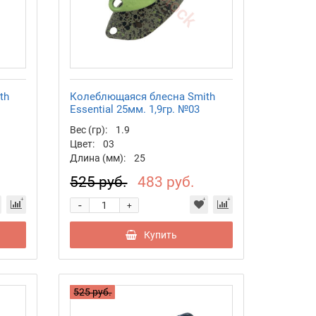
th
Колеблющаяся блесна Smith
Essential 25мм. 1,9гр. №03
Вес (гр):
1.9
Цвет:
03
Длина (мм):
25
525 руб.
483 руб.
-
+
Купить
525 руб.