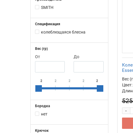
SMITH
Спецификация
колеблющаяся блесна
Вес (гр)
От
До
Коле
Essen
Вес (г
2
2
2
2
2
Цвет:
Длина
525
Бородка
-
нет
Крючок