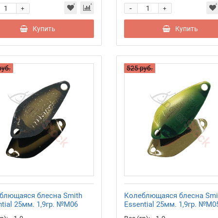
-
+
+
Купить
Купить
руб.
525 руб.
блющаяся блесна Smith
Колеблющаяся блесна Smi
tial 25мм. 1,9гр. №M06
Essential 25мм. 1,9гр. №M0