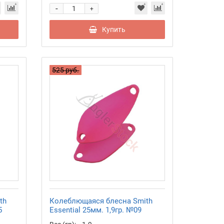
-
+
Купить
525 руб.
th
Колеблющаяся блесна Smith
5
Essential 25мм. 1,9гр. №09