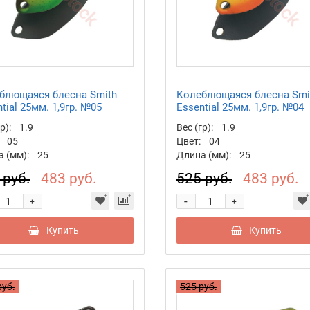
блющаяся блесна Smith
Колеблющаяся блесна Smi
tial 25мм. 1,9гр. №05
Essential 25мм. 1,9гр. №04
р):
1.9
Вес (гр):
1.9
05
Цвет:
04
 (мм):
25
Длина (мм):
25
 руб.
483 руб.
525 руб.
483 руб.
-
+
+
Купить
Купить
руб.
525 руб.