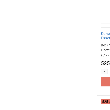
Коле
Essen
Вес (г
Цвет:
Длина
525
-
525 