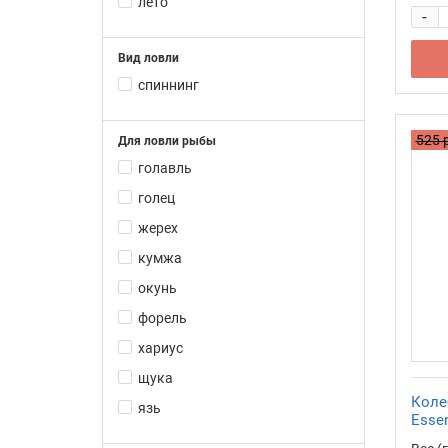
лето
M06
-
M07
Вид ловли
M08
спиннинг
M09
M10
525 
Для ловли рыбы
M11
голавль
M12
голец
M13
жерех
M14
кумжа
M15
окунь
форель
хариус
щука
Коле
язь
Essen