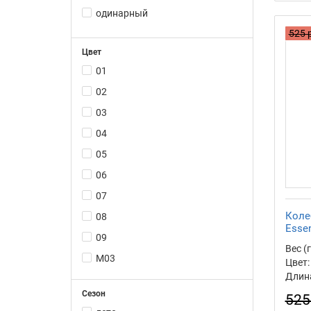
одинарный
525 
Цвет
01
02
03
04
05
06
07
Коле
08
Essen
09
Вес (г
M03
Цвет:
Длина
M04
Сезон
525
M05