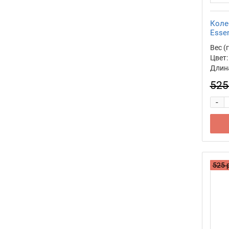
Коле
Essen
Вес (г
Цвет:
Длина
525
-
525 