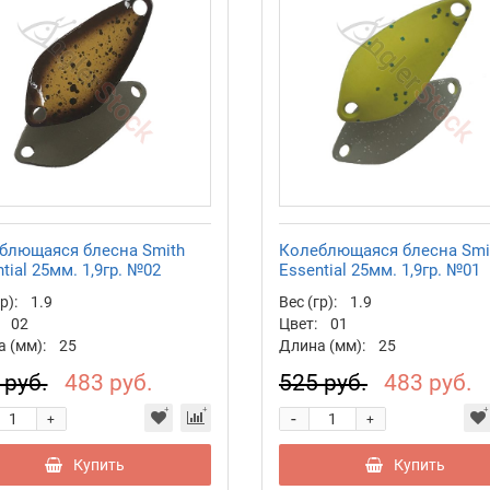
блющаяся блесна Smith
Колеблющаяся блесна Smi
tial 25мм. 1,9гр. №02
Essential 25мм. 1,9гр. №01
р):
1.9
Вес (гр):
1.9
02
Цвет:
01
 (мм):
25
Длина (мм):
25
 руб.
483 руб.
525 руб.
483 руб.
-
+
+
Купить
Купить