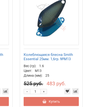
th
Колеблющаяся блесна Smith
Essential 25мм. 1,6гр. №M13
Вес (гр):
1.6
Цвет:
M13
Длина (мм):
25
525 руб.
483 руб.
-
+
Купить