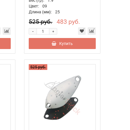
Вес (гр):
1.9
Цвет:
09
Длина (мм):
25
525 руб.
483 руб.
-
+
Купить
525 руб.