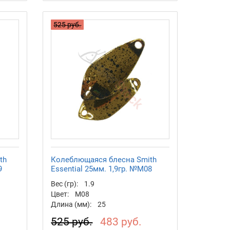
525 руб.
th
Колеблющаяся блесна Smith
9
Essential 25мм. 1,9гр. №M08
Вес (гр):
1.9
Цвет:
M08
Длина (мм):
25
525 руб.
483 руб.