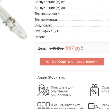
Заглубление (м) от:
Заглубление (м) до:
Тип плавучести:
Тип приманки:
Вид ловли:
Спецификация:
Сезон:
557 руб.
640 руб.
Цена:
Сообщить о поступлении
AnglerStock это:
Консультация
Скид
опытными
кли
рыболовами
В нашем интернет-
Раз
магазине огромный
быс