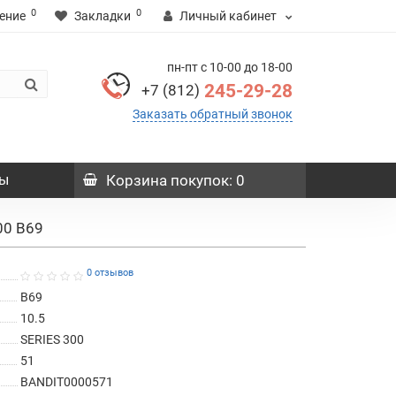
0
0
ение
Закладки
Личный кабинет
пн-пт с 10-00 до 18-00
245-29-28
+7 (812)
Заказать обратный звонок
ы
Корзина
покупок
: 0
00 B69
0 отзывов
B69
10.5
SERIES 300
51
BANDIT0000571