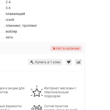
2.4
3.6
плавающий
crank
спиннинг, троллинг
воблер
лето
Нет в наличии
Купить в 1 клик
ки и акции для
Интернет магазин с
ентов
персональным
подходом
ные варианты
Сотни пунктов
трой и
самовывоза по всей