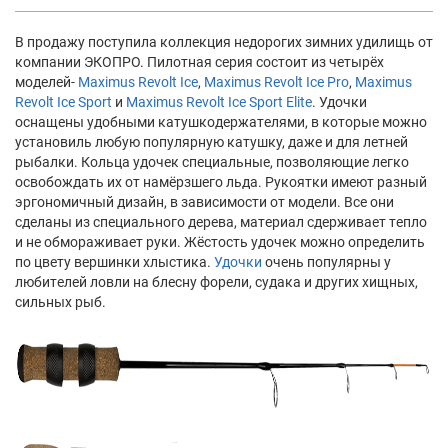
В продажу поступила коллекция недорогих зимних удилищь от
компании ЭКОПРО. Пилотная серия состоит из четырёх
моделей-
Maximus Revolt Ice
,
Maximus Revolt Ice Pro
,
Maximus
Revolt Ice Sport
и
Maximus Revolt Ice Sport Elite
. Удочки
оснащены удобными катушкодержателями, в которые можно
установиль любую популярную катушку, даже и для летней
рыбалки. Кольца удочек специальные, позволяющие легко
освобождать их от намёрзшего льда. Рукоятки имеют разный
эргономичный дизайн, в зависимости от модели. Все они
сделаны из специального дерева, материал сдерживает тепло
и не обмораживает руки. Жёстость удочек можно определить
по цвету вершинки хлыстика.
Удочки
очень популярны у
любителей ловли на блесну форели, судака и других хищных,
сильных рыб.