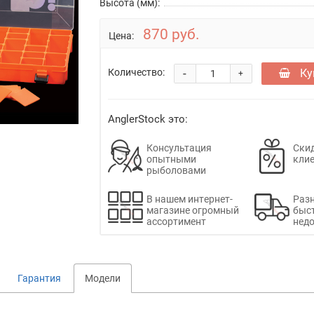
Высота (мм):
870 руб.
Цена:
-
Ку
Количество:
+
AnglerStock это:
Консультация
Скид
опытными
кли
рыболовами
В нашем интернет-
Раз
магазине огромный
быс
ассортимент
недо
Гарантия
Модели