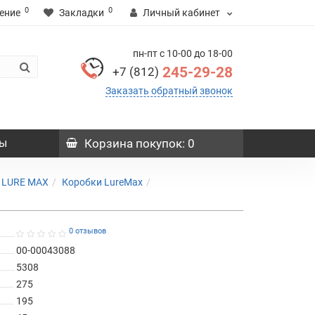
0
0
ение
Закладки
Личный кабинет
пн-пт с 10-00 до 18-00
245-29-28
+7 (812)
Заказать обратный звонок
ы
Корзина
покупок
: 0
я LURE MAX
Коробки LureMax
0 отзывов
00-00043088
5308
275
195