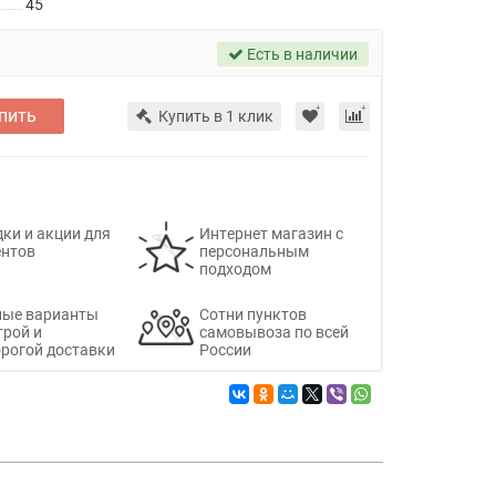
45
Есть в наличии
пить
Купить в 1 клик
ки и акции для
Интернет магазин с
ентов
персональным
подходом
ные варианты
Сотни пунктов
трой и
самовывоза по всей
рогой доставки
России