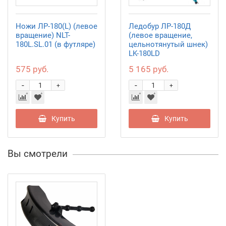
Ножи ЛР-180(L) (левое
Ледобур ЛР-180Д
вращение) NLT-
(левое вращение,
180L.SL.01 (в футляре)
цельнотянутый шнек)
LK-180LD
575 руб.
5 165 руб.
-
-
+
+
Купить
Купить
Вы смотрели