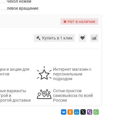
чехол ножей
левое вращение
Нет в наличии
Купить в 1 клик
ки и акции для
Интернет магазин с
ентов
персональным
подходом
ные варианты
Сотни пунктов
трой и
самовывоза по всей
рогой доставки
России