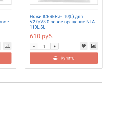
Ножи ICEBERG-110(L) для
Ледобу
авое
V2.0/V3.0 левое вращение NLA-
110(L)-
110L.SL
вращен
610 руб.
9 350
-
-
+
Купить