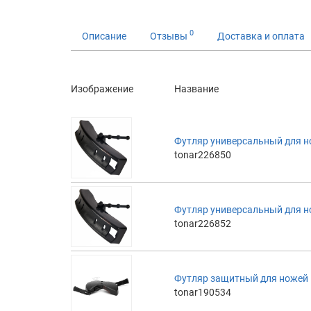
0
Описание
Отзывы
Доставка и оплата
Изображение
Название
Футляр универсальный для н
tonar226850
Футляр универсальный для н
tonar226852
Футляр защитный для ножей 
tonar190534