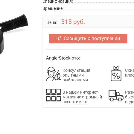
Спецификация:
Вращение:
515 руб.
Цена:
Сообщить о поступлении
AnglerStock это:
Консультация
Скид
опытными
кли
рыболовами
В нашем интернет-
Раз
магазине огромный
быс
ассортимент
недо