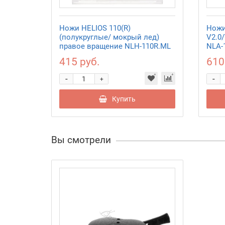
Ножи HELIOS 110(R)
Ножи
(полукруглые/ мокрый лед)
V2.0
правое вращение NLH-110R.ML
NLA-
415 руб.
610
-
-
+
Купить
Вы смотрели