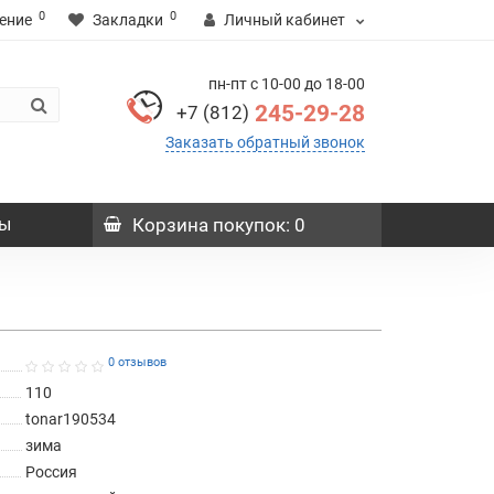
0
0
ение
Закладки
Личный кабинет
пн-пт с 10-00 до 18-00
245-29-28
+7 (812)
Заказать обратный звонок
ы
Корзина
покупок
: 0
0 отзывов
110
tonar190534
зима
Россия