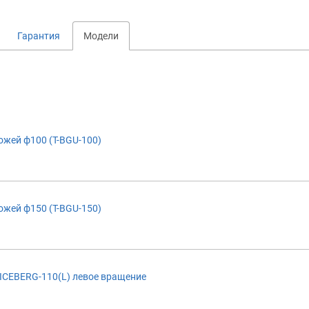
Гарантия
Модели
ожей ф100 (T-BGU-100)
ожей ф150 (T-BGU-150)
ICEBERG-110(L) левое вращение