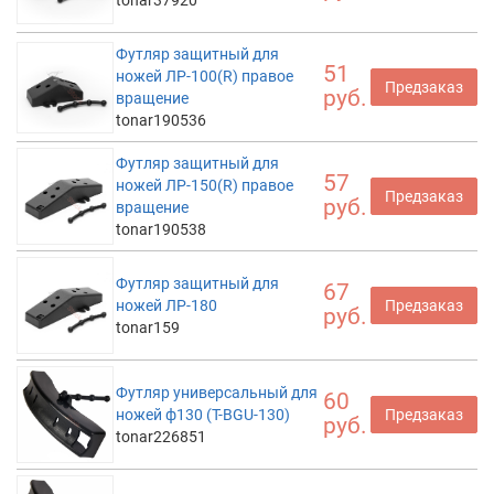
tonar37920
Футляр защитный для
51
ножей ЛР-100(R) правое
Предзаказ
руб.
вращение
tonar190536
Футляр защитный для
57
ножей ЛР-150(R) правое
Предзаказ
руб.
вращение
tonar190538
Футляр защитный для
67
ножей ЛР-180
Предзаказ
руб.
tonar159
Футляр универсальный для
60
ножей ф130 (T-BGU-130)
Предзаказ
руб.
tonar226851