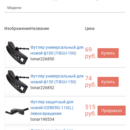
Модели
Изображение
Название
Цена
Футляр универсальный для
69
ножей ф100 (T-BGU-100)
Купить
руб.
tonar226850
Футляр универсальный для
74
ножей ф150 (T-BGU-150)
Купить
руб.
tonar226852
Футляр защитный для
515
ножей ICEBERG-110(L)
Предзаказ
руб.
левое вращение
tonar190534