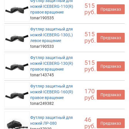
Футляр защитный для
515
ножей ICEBERG-110(R)
Предзаказ
руб.
правое вращение
tonar190535
Футляр защитный для
515
ножей ICEBERG-130(L)
Предзаказ
руб.
левое вращение
tonar190533
Футляр защитный для
515
ножей ICEBERG-130(R)
Предзаказ
руб.
правое вращение
tonar143745
Футляр защитный для
170
ножей ICEBERG-160(R)
Предзаказ
руб.
правое вращение
tonar249382
Футляр защитный для
46
ножей ЛР-080
Предзаказ
руб.