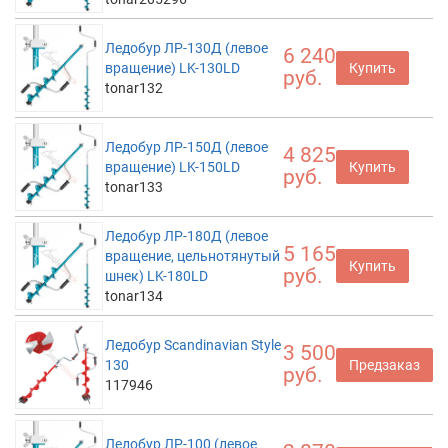
Ледобур ЛР-130Д (левое
6 240
вращение) LK-130LD
Купить
руб.
tonar132
Ледобур ЛР-150Д (левое
4 825
вращение) LK-150LD
Купить
руб.
tonar133
Ледобур ЛР-180Д (левое
5 165
вращение, цельнотянутый
Купить
руб.
шнек) LK-180LD
tonar134
Ледобур Scandinavian Style
3 500
130
Предзаказ
руб.
117946
Ледобур ЛР-100 (левое