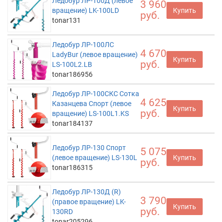
Ледобур ЛР-100Д (левое
3 960
вращение) LK-100LD
Купить
руб.
tonar131
Ледобур ЛР-100ЛC
4 670
LadyBur (левое вращение)
Купить
руб.
LS-100L2.LB
tonar186956
Ледобур ЛР-100СКС Сотка
4 625
Казанцева Спорт (левое
Купить
руб.
вращение) LS-100L1.KS
tonar184137
Ледобур ЛР-130 Спорт
5 075
(левое вращение) LS-130L
Купить
руб.
tonar186315
Ледобур ЛР-130Д (R)
3 790
(правое вращение) LK-
Купить
руб.
130RD
tonar205296