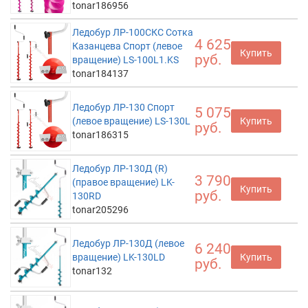
tonar186956
Ледобур ЛР-100СКС Сотка
4 625
Казанцева Спорт (левое
Купить
руб.
вращение) LS-100L1.KS
tonar184137
Ледобур ЛР-130 Спорт
5 075
(левое вращение) LS-130L
Купить
руб.
tonar186315
Ледобур ЛР-130Д (R)
3 790
(правое вращение) LK-
Купить
руб.
130RD
tonar205296
Ледобур ЛР-130Д (левое
6 240
вращение) LK-130LD
Купить
руб.
tonar132