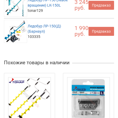
Ледобур ЛР-150 (левое
3 245
вращение) LK-150L
Предзаказ
руб.
tonar129
Ледобур ЛР-150(Д)
1 990
(Барнаул)
Предзаказ
руб.
103335
Похожие товары в наличии