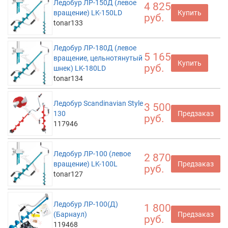
Ледобур ЛР-150Д (левое
4 825
вращение) LK-150LD
Купить
руб.
tonar133
Ледобур ЛР-180Д (левое
5 165
вращение, цельнотянутый
Купить
руб.
шнек) LK-180LD
tonar134
Ледобур Scandinavian Style
3 500
130
Предзаказ
руб.
117946
Ледобур ЛР-100 (левое
2 870
вращение) LK-100L
Предзаказ
руб.
tonar127
Ледобур ЛР-100(Д)
1 800
(Барнаул)
Предзаказ
руб.
119468