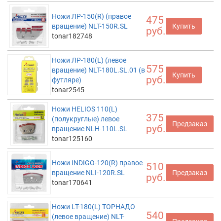
Ножи ЛР-150(R) (правое
475
вращение) NLT-150R.SL
Купить
руб.
tonar182748
Ножи ЛР-180(L) (левое
575
вращение) NLT-180L.SL.01 (в
Купить
руб.
футляре)
tonar2545
Ножи HELIOS 110(L)
375
(полукруглые) левое
Предзаказ
руб.
вращение NLH-110L.SL
tonar125160
Ножи INDIGO-120(R) правое
510
вращение NLI-120R.SL
Предзаказ
руб.
tonar170641
Ножи LT-180(L) ТОРНАДО
540
(левое вращение) NLT-