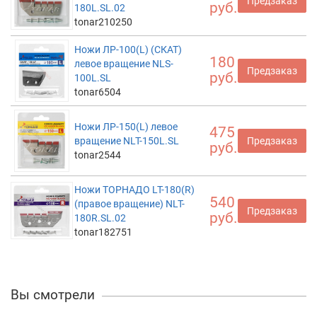
Предзаказ
руб.
180L.SL.02
tonar210250
Ножи ЛР-100(L) (СКАТ)
180
левое вращение NLS-
Предзаказ
руб.
100L.SL
tonar6504
Ножи ЛР-150(L) левое
475
вращение NLT-150L.SL
Предзаказ
руб.
tonar2544
Ножи ТОРНАДО LT-180(R)
540
(правое вращение) NLT-
Предзаказ
руб.
180R.SL.02
tonar182751
Вы смотрели