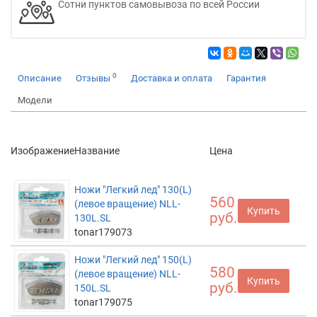
Сотни пунктов самовывоза по всей России
0
Описание
Отзывы
Доставка и оплата
Гарантия
Модели
Изображение
Название
Цена
Ножи "Легкий лед" 130(L)
560
(левое вращение) NLL-
Купить
руб.
130L.SL
tonar179073
Ножи "Легкий лед" 150(L)
580
(левое вращение) NLL-
Купить
руб.
150L.SL
tonar179075