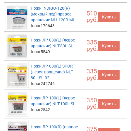
Ножи INDIGO-120(R)
510
(мокрый лед) правое
Купить
руб.
вращение NLI-120R.ML
tonar170643
Ножи ЛР-080(L) (левое
335
вращение) NLT-80L.SL
Купить
руб.
tonar5549
Ножи ЛР-080(L) SPORT
335
(левое вращение) NLT-
Купить
руб.
80L.SL.02
tonar242746
Ножи ЛР-100(L) (левое
350
вращение) NLT-100L.SL
Купить
руб.
tonar2542
Ножи ЛР-100(R) (правое
375