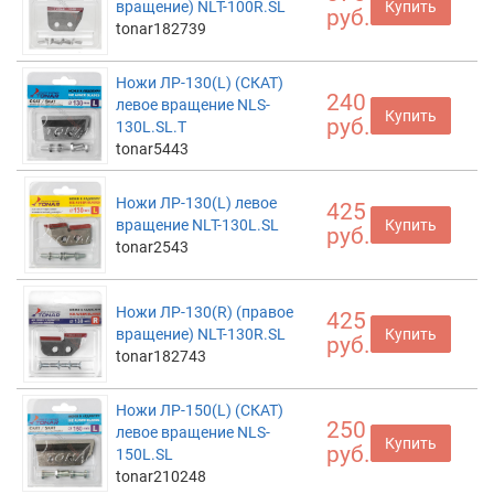
вращение) NLT-100R.SL
Купить
руб.
tonar182739
Ножи ЛР-130(L) (СКАТ)
240
левое вращение NLS-
Купить
руб.
130L.SL.T
tonar5443
Ножи ЛР-130(L) левое
425
вращение NLT-130L.SL
Купить
руб.
tonar2543
Ножи ЛР-130(R) (правое
425
вращение) NLT-130R.SL
Купить
руб.
tonar182743
Ножи ЛР-150(L) (СКАТ)
250
левое вращение NLS-
Купить
руб.
150L.SL
tonar210248