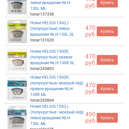
левое вращение NLH-
Купить
руб.
130L.ML
tonar137338
Ножи HELIOS 130(L)
470
(полукруглые) левое
Купить
руб.
вращение NLH-130L.SL
tonar131620
Ножи HELIOS 130(R)
470
(полукруглые) правое
Купить
руб.
вращение NLH-130R.SL
tonar243803
Ножи HELIOS 130(R)
(полукруглые/ мокрый лед)
470
правое вращение NLH-
Купить
руб.
130R.ML
tonar243804
Ножи HELIOS 150(L)
(полукруглые - мокрый лед)
490
левое вращение NLH-
Купить
руб.
150L.ML