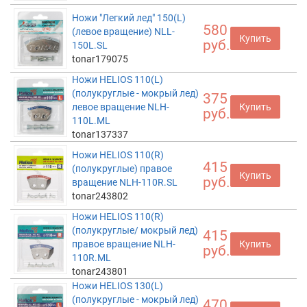
Ножи "Легкий лед" 150(L)
580
(левое вращение) NLL-
Купить
руб.
150L.SL
tonar179075
Ножи HELIOS 110(L)
(полукруглые - мокрый лед)
375
левое вращение NLH-
Купить
руб.
110L.ML
tonar137337
Ножи HELIOS 110(R)
415
(полукруглые) правое
Купить
руб.
вращение NLH-110R.SL
tonar243802
Ножи HELIOS 110(R)
(полукруглые/ мокрый лед)
415
правое вращение NLH-
Купить
руб.
110R.ML
tonar243801
Ножи HELIOS 130(L)
(полукруглые - мокрый лед)
470