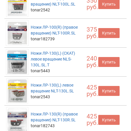
350
вращение) NLT-100L.SL
Купить
руб.
tonar2542
Ножи ЛР-100(R) (правое
375
вращение) NLT-100R.SL
Купить
руб.
tonar182739
Ножи ЛР-130(L) (СКАТ)
240
левое вращение NLS-
Купить
руб.
130L.SL.T
tonar5443
Ножи ЛР-130(L) левое
425
вращение NLT-130L.SL
Купить
руб.
tonar2543
Ножи ЛР-130(R) (правое
425
вращение) NLT-130R.SL
Купить
руб.
tonar182743