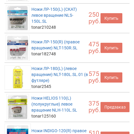
Ножи ЛР-150(L) (СКАТ)
250
левое вращение NLS-
Купить
руб.
150L.SL
tonar210248
Ножи ЛР-150(R) (правое
475
вращение) NLT-150R.SL
Купить
руб.
tonar182748
Ножи ЛР-180(L) (левое
575
вращение) NLT-180L.SL.01 (в
Купить
руб.
футляре)
tonar2545
Ножи HELIOS 110(L)
375
(полукруглые) левое
Предзаказ
руб.
вращение NLH-110L.SL
tonar125160
Ножи INDIGO-120(R) правое
510