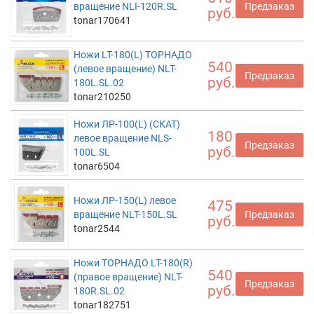
вращение NLI-120R.SL
Предзаказ
руб.
tonar170641
Ножи LT-180(L) ТОРНАДО
540
(левое вращение) NLT-
Предзаказ
руб.
180L.SL.02
tonar210250
Ножи ЛР-100(L) (СКАТ)
180
левое вращение NLS-
Предзаказ
руб.
100L.SL
tonar6504
Ножи ЛР-150(L) левое
475
вращение NLT-150L.SL
Предзаказ
руб.
tonar2544
Ножи ТОРНАДО LT-180(R)
540
(правое вращение) NLT-
Предзаказ
руб.
180R.SL.02
tonar182751