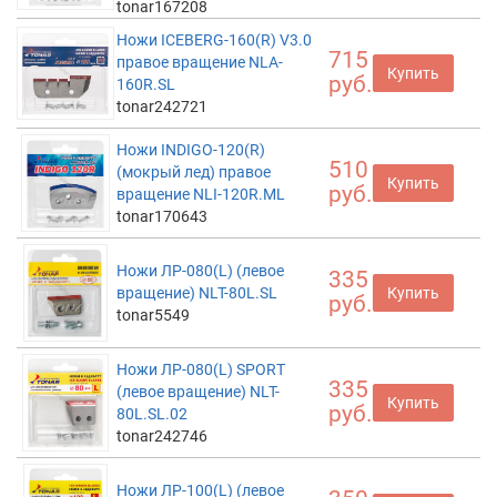
tonar167208
Ножи ICEBERG-160(R) V3.0
715
правое вращение NLA-
Купить
руб.
160R.SL
tonar242721
Ножи INDIGO-120(R)
510
(мокрый лед) правое
Купить
руб.
вращение NLI-120R.ML
tonar170643
Ножи ЛР-080(L) (левое
335
вращение) NLT-80L.SL
Купить
руб.
tonar5549
Ножи ЛР-080(L) SPORT
335
(левое вращение) NLT-
Купить
руб.
80L.SL.02
tonar242746
Ножи ЛР-100(L) (левое