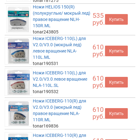
tonar181275
Ножи HELIOS 150(R)
(полукруглые/ мокрый лед)
535
правое вращение NLH-
Купить
руб.
150R.ML
tonar243805
Ножи ICEBERG-110(L) для
V2.0/V3.0 (мокрый лед)
610
левое вращение NLA-
Купить
руб.
110L.ML
tonar190531
Ножи ICEBERG-110(L) для
610
V2.0/V3.0 левое вращение
Купить
руб.
NLA-110L.SL
tonar190532
Ножи ICEBERG-110(R) для
V2.0/V3.0 (мокрый лед)
610
правое вращение NLA-
Купить
руб.
110R.ML
tonar169836
Ножи ICEBERG-110(R) для