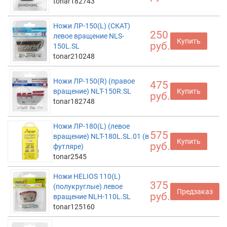
tonar182743
Ножи ЛР-150(L) (СКАТ)
250
левое вращение NLS-
Купить
руб.
150L.SL
tonar210248
Ножи ЛР-150(R) (правое
475
вращение) NLT-150R.SL
Купить
руб.
tonar182748
Ножи ЛР-180(L) (левое
575
вращение) NLT-180L.SL.01 (в
Купить
руб.
футляре)
tonar2545
Ножи HELIOS 110(L)
375
(полукруглые) левое
Предзаказ
руб.
вращение NLH-110L.SL
tonar125160