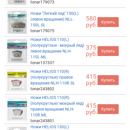
tonar179073
Ножи "Легкий лед" 150(L)
580
(левое вращение) NLL-
Купить
руб.
150L.SL
tonar179075
Ножи HELIOS 110(L)
(полукруглые - мокрый лед)
375
левое вращение NLH-
Купить
руб.
110L.ML
tonar137337
Ножи HELIOS 110(R)
415
(полукруглые) правое
Купить
руб.
вращение NLH-110R.SL
tonar243802
Ножи HELIOS 110(R)
(полукруглые/ мокрый лед)
415
правое вращение NLH-
Купить
руб.
110R.ML
tonar243801
Ножи HELIOS 130(L)