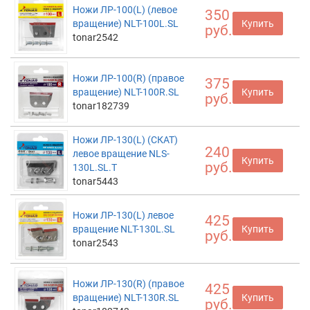
Ножи ЛР-100(L) (левое
350
вращение) NLT-100L.SL
Купить
руб.
tonar2542
Ножи ЛР-100(R) (правое
375
вращение) NLT-100R.SL
Купить
руб.
tonar182739
Ножи ЛР-130(L) (СКАТ)
240
левое вращение NLS-
Купить
руб.
130L.SL.T
tonar5443
Ножи ЛР-130(L) левое
425
вращение NLT-130L.SL
Купить
руб.
tonar2543
Ножи ЛР-130(R) (правое
425
вращение) NLT-130R.SL
Купить
руб.