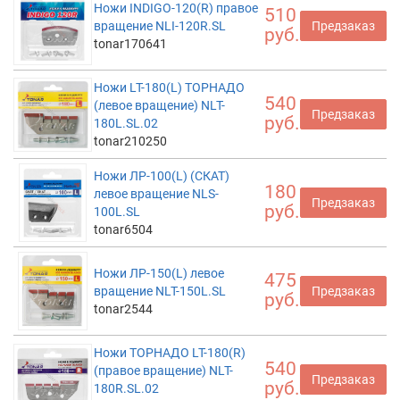
Ножи INDIGO-120(R) правое
510
вращение NLI-120R.SL
Предзаказ
руб.
tonar170641
Ножи LT-180(L) ТОРНАДО
540
(левое вращение) NLT-
Предзаказ
руб.
180L.SL.02
tonar210250
Ножи ЛР-100(L) (СКАТ)
180
левое вращение NLS-
Предзаказ
руб.
100L.SL
tonar6504
Ножи ЛР-150(L) левое
475
вращение NLT-150L.SL
Предзаказ
руб.
tonar2544
Ножи ТОРНАДО LT-180(R)
540
(правое вращение) NLT-
Предзаказ
руб.
180R.SL.02