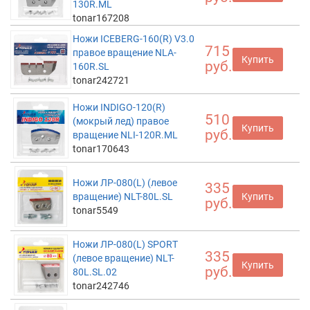
130R.ML
tonar167208
Ножи ICEBERG-160(R) V3.0
715
правое вращение NLA-
Купить
руб.
160R.SL
tonar242721
Ножи INDIGO-120(R)
510
(мокрый лед) правое
Купить
руб.
вращение NLI-120R.ML
tonar170643
Ножи ЛР-080(L) (левое
335
вращение) NLT-80L.SL
Купить
руб.
tonar5549
Ножи ЛР-080(L) SPORT
335
(левое вращение) NLT-
Купить
руб.
80L.SL.02
tonar242746