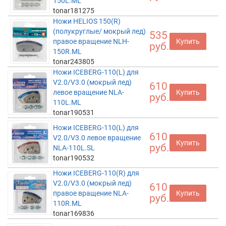
150L.ML
tonar181275
Ножи HELIOS 150(R)
(полукруглые/ мокрый лед)
535
правое вращение NLH-
Купить
руб.
150R.ML
tonar243805
Ножи ICEBERG-110(L) для
V2.0/V3.0 (мокрый лед)
610
левое вращение NLA-
Купить
руб.
110L.ML
tonar190531
Ножи ICEBERG-110(L) для
610
V2.0/V3.0 левое вращение
Купить
руб.
NLA-110L.SL
tonar190532
Ножи ICEBERG-110(R) для
V2.0/V3.0 (мокрый лед)
610
правое вращение NLA-
Купить
руб.
110R.ML
tonar169836