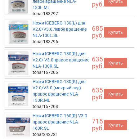
левое вращение NLA-
Купить
руб.
130L.ML
tonar183797
Ножи ICEBERG-130(L) для
685
V2.0/V3.0 левое вращение
Купить
руб.
NLA-130L.SL
tonar183796
Ножи ICEBERG-130(R) для
635
V2.0/ V3.0правое вращение
Купить
руб.
NLA-130R.SL
tonar167206
Ножи ICEBERG-130(R) для
V2.0/V3.0 (мокрый лед)
635
правое вращение NLA-
Купить
руб.
130R.ML
tonar167208
Ножи ICEBERG-160(R) V3.0
715
правое вращение NLA-
Купить
руб.
160R.SL
tonar242721