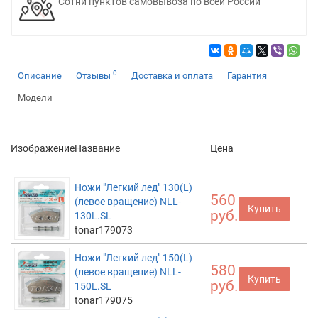
Сотни пунктов самовывоза по всей России
0
Описание
Отзывы
Доставка и оплата
Гарантия
Модели
Изображение
Название
Цена
Ножи "Легкий лед" 130(L)
560
(левое вращение) NLL-
Купить
руб.
130L.SL
tonar179073
Ножи "Легкий лед" 150(L)
580
(левое вращение) NLL-
Купить
руб.
150L.SL
tonar179075