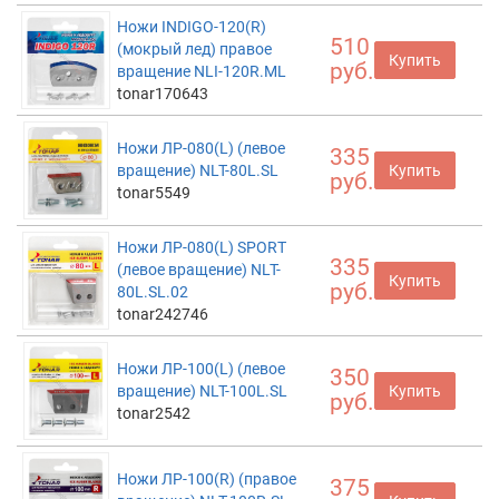
Ножи INDIGO-120(R)
510
(мокрый лед) правое
Купить
руб.
вращение NLI-120R.ML
tonar170643
Ножи ЛР-080(L) (левое
335
вращение) NLT-80L.SL
Купить
руб.
tonar5549
Ножи ЛР-080(L) SPORT
335
(левое вращение) NLT-
Купить
руб.
80L.SL.02
tonar242746
Ножи ЛР-100(L) (левое
350
вращение) NLT-100L.SL
Купить
руб.
tonar2542
Ножи ЛР-100(R) (правое
375