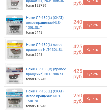
вращение) NLT-100R.SL
Купить
руб.
tonar182739
Ножи ЛР-130(L) (СКАТ)
240
левое вращение NLS-
Купить
руб.
130L.SL.T
tonar5443
Ножи ЛР-130(L) левое
425
вращение NLT-130L.SL
Купить
руб.
tonar2543
Ножи ЛР-130(R) (правое
425
вращение) NLT-130R.SL
Купить
руб.
tonar182743
Ножи ЛР-150(L) (СКАТ)
250
левое вращение NLS-
Купить
руб.
150L.SL
tonar210248