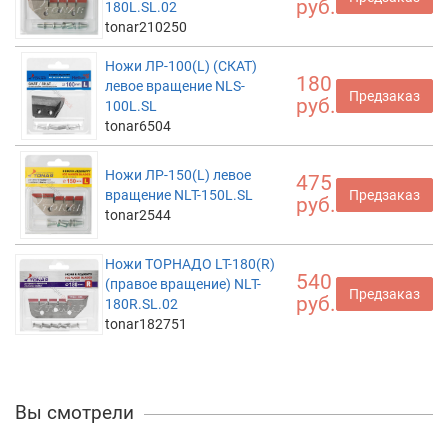
руб.
180L.SL.02
tonar210250
Ножи ЛР-100(L) (СКАТ)
180
левое вращение NLS-
Предзаказ
руб.
100L.SL
tonar6504
Ножи ЛР-150(L) левое
475
вращение NLT-150L.SL
Предзаказ
руб.
tonar2544
Ножи ТОРНАДО LT-180(R)
540
(правое вращение) NLT-
Предзаказ
руб.
180R.SL.02
tonar182751
Вы смотрели