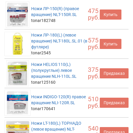
Ножи ЛР-150(R) (правое
475
вращение) NLT-150R.SL
Купить
руб.
tonar182748
Ножи ЛР-180(L) (левое
575
вращение) NLT-180L.SL.01 (в
Купить
руб.
футляре)
tonar2545
Ножи HELIOS 110(L)
375
(полукруглые) левое
Предзаказ
руб.
вращение NLH-110L.SL
tonar125160
Ножи INDIGO-120(R) правое
510
вращение NLI-120R.SL
Предзаказ
руб.
tonar170641
Ножи LT-180(L) ТОРНАДО
540
(левое вращение) NLT-
Предзаказ