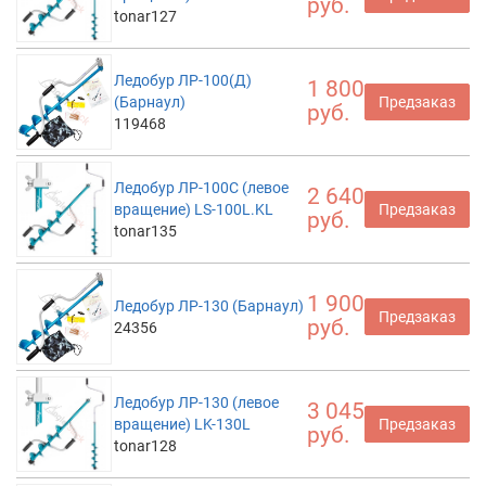
руб.
tonar127
Ледобур ЛР-100(Д)
1 800
(Барнаул)
Предзаказ
руб.
119468
Ледобур ЛР-100С (левое
2 640
вращение) LS-100L.KL
Предзаказ
руб.
tonar135
1 900
Ледобур ЛР-130 (Барнаул)
Предзаказ
руб.
24356
Ледобур ЛР-130 (левое
3 045
вращение) LK-130L
Предзаказ
руб.
tonar128