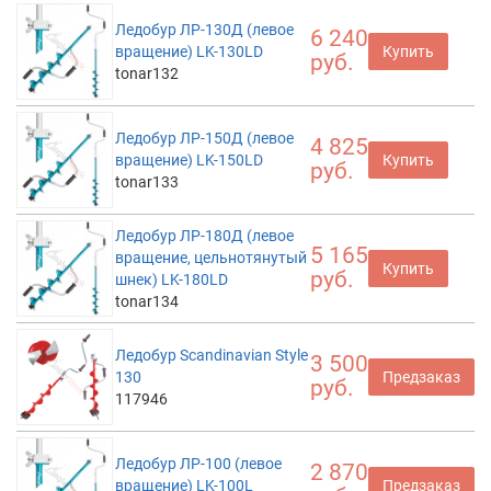
Ледобур ЛР-130Д (левое
6 240
вращение) LK-130LD
Купить
руб.
tonar132
Ледобур ЛР-150Д (левое
4 825
вращение) LK-150LD
Купить
руб.
tonar133
Ледобур ЛР-180Д (левое
5 165
вращение, цельнотянутый
Купить
руб.
шнек) LK-180LD
tonar134
Ледобур Scandinavian Style
3 500
130
Предзаказ
руб.
117946
Ледобур ЛР-100 (левое
2 870
вращение) LK-100L
Предзаказ