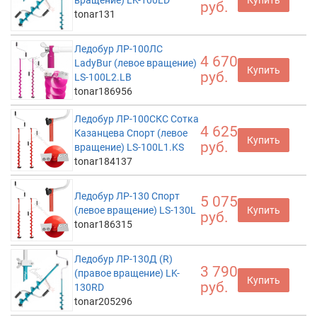
вращение) LK-100LD
Купить
руб.
tonar131
Ледобур ЛР-100ЛC
4 670
LadyBur (левое вращение)
Купить
руб.
LS-100L2.LB
tonar186956
Ледобур ЛР-100СКС Сотка
4 625
Казанцева Спорт (левое
Купить
руб.
вращение) LS-100L1.KS
tonar184137
Ледобур ЛР-130 Спорт
5 075
(левое вращение) LS-130L
Купить
руб.
tonar186315
Ледобур ЛР-130Д (R)
3 790
(правое вращение) LK-
Купить
руб.
130RD
tonar205296